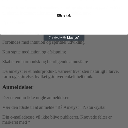
Den rå form bevarer krystallens naturlige skønhed og gør den ideel
til alteret, hjemmet eller som en meningsfuld gave.
Ellers tak
Egenskaber:
Fremmer indre ro og følelsesmæssig balance
Forbindes med intuition og spirituel udvikling
Kan støtte meditation og afslapning
Skaber en harmonisk og beroligende atmosfære
Da ametyst er et naturprodukt, varierer hver sten naturligt i farve,
form og størrelse, hvilket gør hver enkelt helt unik.
Anmeldelser
Der er endnu ikke nogle anmeldelser.
Vær den første til at anmelde “Rå Ametyst – Naturkrystal”
Din e-mailadresse vil ikke blive publiceret.
Krævede felter er
markeret med
*