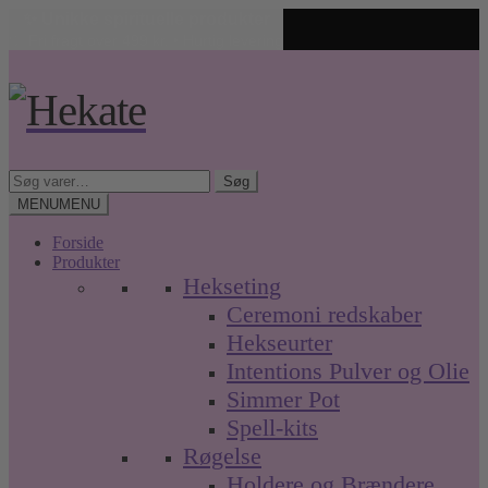
✨ Unikke spirituelle produkter
🤍 Fri fragt over 499 kr. • Hurtig levering
Spring
Spring
til
til
navigation
indhold
Søg
Søg
efter:
MENU
MENU
Forside
Produkter
Hekseting
Ceremoni redskaber
Hekseurter
Intentions Pulver og Olie
Simmer Pot
Spell-kits
Røgelse
Holdere og Brændere