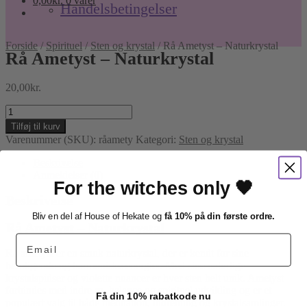
0,00
kr.
0 varer
Handelsbetingelser
Forside
/
Spirituel
/
Sten og krystal
/
Rå Ametyst – Naturkrystal
Rå Ametyst – Naturkrystal
20,00
kr.
Rå
Ametyst
Tilføj til kurv
–
Varenummer (SKU):
råamety
Kategori:
Sten og krystal
Naturkrystal
antal
Beskrivelse
Anmeldelser (0)
For the witches only 🖤
Beskrivelse
Bliv en del af House of Hekate og
få 10% på din første ordre.
Rå Ametyst – Naturkrystal
Email
Rå ametyst er en smuk naturkrystal, der er kendt for sine
beroligende og harmoniske energier. Med sine naturlige
krystalspidser og violette nuancer er hver sten helt unik. Ametyst
forbindes med indre ro, balance og spirituel udvikling og er et
Få din 10% rabatkode nu
populært valg til både meditation, indretning og krystalsamlinger.