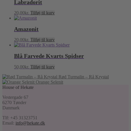
Labradorit
20,00
kr.
Tilføj til kurv
Amazonit
20,00
kr.
Tilføj til kurv
Blå Farvede Kvarts Spidser
50,00
kr.
Tilføj til kurv
Rød Turmalin – Rå Krystal
Orange Selenit
House of Hekate
Vestergade 67
6270 Tønder
Danmark
Tlf: +45 31323751
Email:
info@hekate.dk