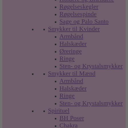
Røgelseskegler
Røgelsespinde
Sage og Palo Santo
Smykker til Kvinder
Armbånd
Halskæder
Øreringe
Ringe
Sten- og Krystalsmykker
Smykker til Mænd
Armbånd
Halskæder
Ringe
Sten- og Krystalsmykker
Spirituel
BH Poser
Chakra