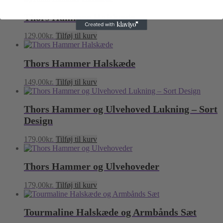
Thors Hammer Halskæde
129,00
kr.
Tilføj til kurv
Thors Hammer Halskæde
149,00
kr.
Tilføj til kurv
Thors Hammer og Ulvehoved Lukning – Sort
Design
179,00
kr.
Tilføj til kurv
Thors Hammer og Ulvehoveder
179,00
kr.
Tilføj til kurv
Tourmaline Halskæde og Armbånds Sæt