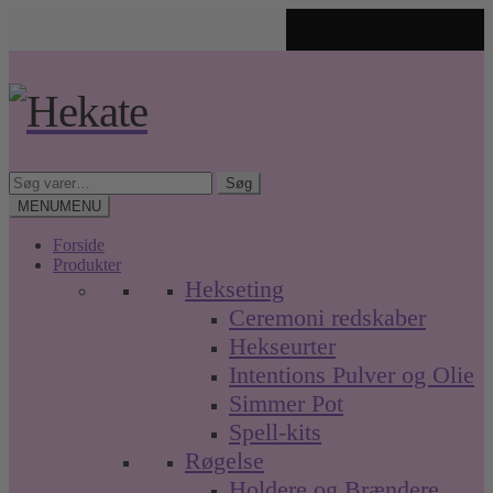
✨ Unikke spirituelle produkter
🤍 Fri fragt over 499 kr. • Hurtig levering
Spring
Spring
til
til
navigation
indhold
Søg
Søg
efter:
MENU
MENU
Forside
Produkter
Hekseting
Ceremoni redskaber
Hekseurter
Intentions Pulver og Olie
Simmer Pot
Spell-kits
Røgelse
Holdere og Brændere