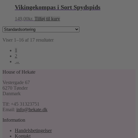
Vikingekompas i Sort Spydspids
149,00
kr.
Tilføj til kurv
Viser 1–16 af 17 resultater
1
2
→
House of Hekate
Vestergade 67
6270 Tønder
Danmark
Tlf: +45 31323751
Email:
info@hekate.dk
Information
Handelsbetingelser
Kontakt