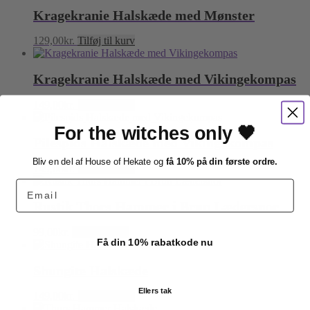
Kragekranie Halskæde med Mønster
129,00
kr.
Tilføj til kurv
Kragekranie Halskæde med Vikingekompas
149,00
kr.
Tilføj til kurv
For the witches only 🖤
Pilespids Halskæde med Vikingekompas
Bliv en del af House of Hekate og
få 10% på din første ordre.
149,00
kr.
Tilføj til kurv
Email
Rustik Thors Hammer i Brun Lædersnor
99,00
kr.
Tilføj til kurv
Få din 10% rabatkode nu
Shungite Halskæde
Ellers tak
149,00
kr.
Tilføj til kurv