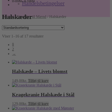
0,00
kr.
0 varer
Handelsbetingelser
Halskæder
Forside
/
Smykker til Mænd
/
Halskæder
Viser 1–16 af 17 resultater
1
2
→
Halskæde – Livets blomst
149,00
kr.
Tilføj til kurv
Kragekranie Halskæde i Stål
129,00
kr.
Tilføj til kurv