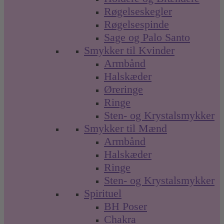
Røgelseskegler
Røgelsespinde
Sage og Palo Santo
Smykker til Kvinder
Armbånd
Halskæder
Øreringe
Ringe
Sten- og Krystalsmykker
Smykker til Mænd
Armbånd
Halskæder
Ringe
Sten- og Krystalsmykker
Spirituel
BH Poser
Chakra