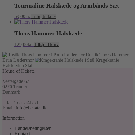
Tourmaline Halskæde og Armbånds Sæt
59,00
kr.
Tilføj til kurv
Thors Hammer Halskæde
129,00
kr.
Tilføj til kurv
Rustik Thors Hammer i
Brun Lædersnor
Kragekranie
Halskæde i Stål
House of Hekate
Vestergade 67
6270 Tønder
Danmark
Tlf: +45 31323751
Email:
info@hekate.dk
Information
Handelsbetingelser
Kontakt