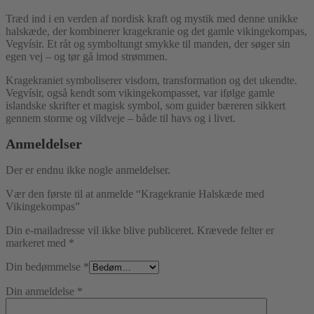
Træd ind i en verden af nordisk kraft og mystik med denne unikke
halskæde, der kombinerer kragekranie og det gamle vikingekompas,
Vegvísir. Et råt og symboltungt smykke til manden, der søger sin
egen vej – og tør gå imod strømmen.
Kragekraniet symboliserer visdom, transformation og det ukendte.
Vegvísir, også kendt som vikingekompasset, var ifølge gamle
islandske skrifter et magisk symbol, som guider bæreren sikkert
gennem storme og vildveje – både til havs og i livet.
Anmeldelser
Der er endnu ikke nogle anmeldelser.
Vær den første til at anmelde “Kragekranie Halskæde med
Vikingekompas”
Din e-mailadresse vil ikke blive publiceret.
Krævede felter er
markeret med
*
Din bedømmelse
*
Din anmeldelse
*