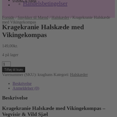
0,00
kr.
0 varer
Handelsbetingelser
Forside
/
Smykker til Mænd
/
Halskæder
/
Kragekranie Halskæde
med Vikingekompas
Kragekranie Halskæde med
Vikingekompas
149,00
kr.
4 på lager
Kragekranie
Halskæde
Tilføj til kurv
med
Varenummer (SKU):
kraghans
Kategori:
Halskæder
Vikingekompas
antal
Beskrivelse
Anmeldelser (0)
Beskrivelse
Kragekranie Halskæde med Vikingekompas –
Vegvísir & Vild Sjæl