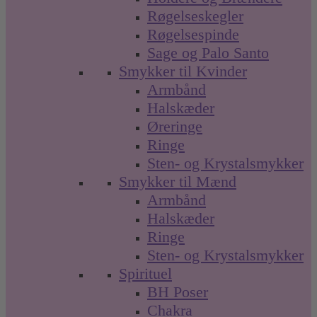
Røgelseskegler
Røgelsespinde
Sage og Palo Santo
Smykker til Kvinder
Armbånd
Halskæder
Øreringe
Ringe
Sten- og Krystalsmykker
Smykker til Mænd
Armbånd
Halskæder
Ringe
Sten- og Krystalsmykker
Spirituel
BH Poser
Chakra