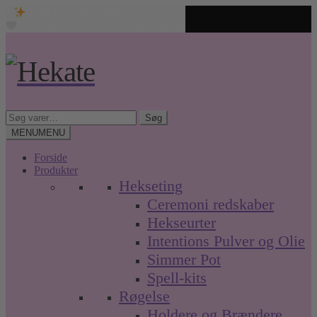
Unikke spirituelle produkter
Fri fragt over 499 kr. • Hurtig levering
Spring
Spring
til
til
navigation
indhold
Søg
Søg
efter:
MENU
MENU
Forside
Produkter
Hekseting
Ceremoni redskaber
Hekseurter
Intentions Pulver og Olie
Simmer Pot
Spell-kits
Røgelse
Holdere og Brændere