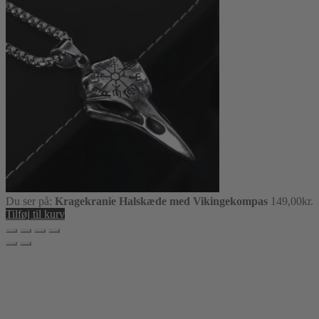
Du ser på:
Kragekranie Halskæde med Vikingekompas
149,00
kr.
Tilføj til kurv