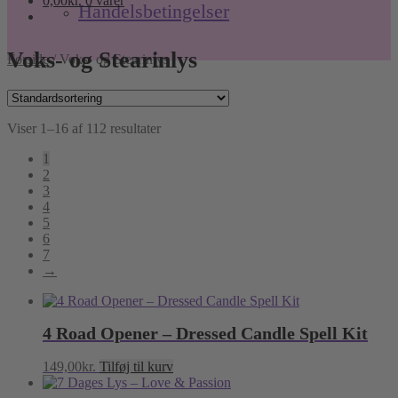
0,00
kr.
0 varer
Handelsbetingelser
Voks- og Stearinlys
Forside
/
Voks- og Stearinlys
Viser 1–16 af 112 resultater
1
2
3
4
5
6
7
→
4 Road Opener – Dressed Candle Spell Kit
149,00
kr.
Tilføj til kurv