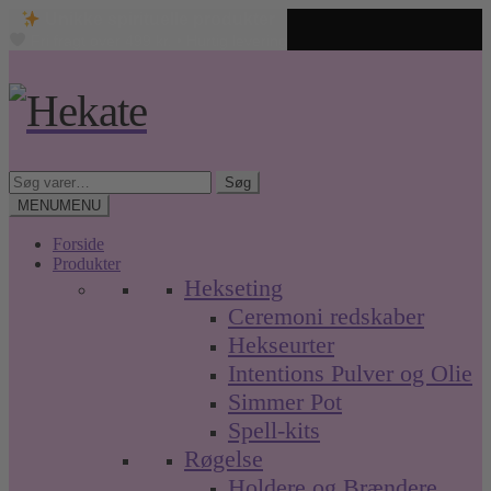
Unikke spirituelle produkter
Fri fragt over 499 kr. • Hurtig levering
Spring
Spring
til
til
navigation
indhold
Søg
Søg
efter:
MENU
MENU
Forside
Produkter
Hekseting
Ceremoni redskaber
Hekseurter
Intentions Pulver og Olie
Simmer Pot
Spell-kits
Røgelse
Holdere og Brændere