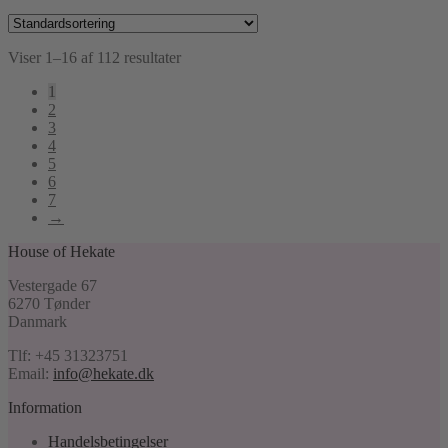
Viser 1–16 af 112 resultater
1
2
3
4
5
6
7
→
House of Hekate
Vestergade 67
6270 Tønder
Danmark
Tlf: +45 31323751
Email:
info@hekate.dk
Information
Handelsbetingelser