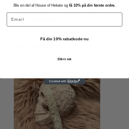
Bliv en del af House of Hekate og
få 10% på din første ordre.
Baby Witch Kit – House of Hekate
Email
599,00
kr.
Tilføj til kurv
Banishment Dressed Candle Kit
Få din 10% rabatkode nu
79,00
kr.
Tilføj til kurv
Ellers tak
Be Gone Evil Eye lys
79,00
kr.
Tilføj til kurv