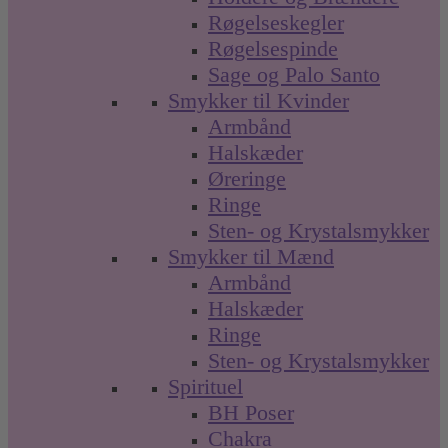
Røgelseskegler
Røgelsespinde
Sage og Palo Santo
Smykker til Kvinder
Armbånd
Halskæder
Øreringe
Ringe
Sten- og Krystalsmykker
Smykker til Mænd
Armbånd
Halskæder
Ringe
Sten- og Krystalsmykker
Spirituel
BH Poser
Chakra