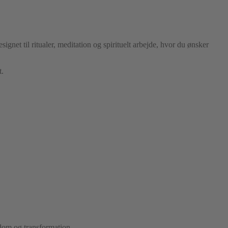
ignet til ritualer, meditation og spirituelt arbejde, hvor du ønsker
t.
sdom og transformation.