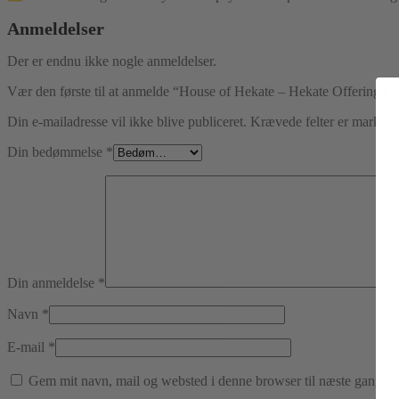
Anmeldelser
Der er endnu ikke nogle anmeldelser.
Vær den første til at anmelde “House of Hekate – Hekate Offering C
Din e-mailadresse vil ikke blive publiceret.
Krævede felter er marker
Din bedømmelse
*
Din anmeldelse
*
Navn
*
E-mail
*
Gem mit navn, mail og websted i denne browser til næste gang j