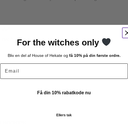
andle”
et med
*
For the witches only
Bliv en del af House of Hekate og
få 10% på din første ordre.
Email
Få din 10% rabatkode nu
Ellers tak
eg kommenterer.