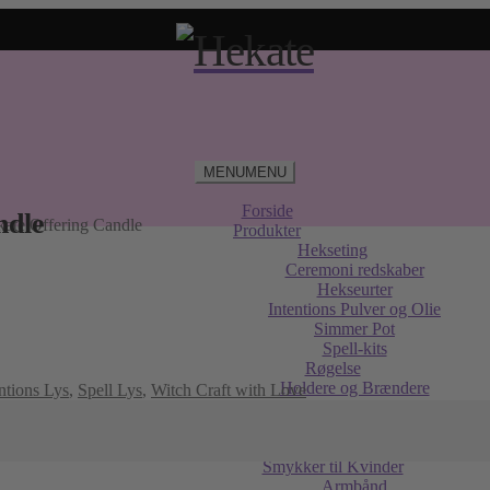
MENU
MENU
Forside
ndle
ate Offering Candle
Produkter
Hekseting
Ceremoni redskaber
Hekseurter
Intentions Pulver og Olie
Simmer Pot
Spell-kits
Røgelse
Holdere og Brændere
ntions Lys
,
Spell Lys
,
Witch Craft with Love
Røgelseskegler
Røgelsespinde
Sage og Palo Santo
Smykker til Kvinder
Armbånd