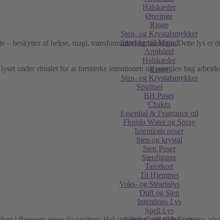
Halskæder
Øreringe
Ringe
Sten- og Krystalsmykker
Smykker til Mænd
e – beskytter af hekse, magi, transformation og korsveje. Dette lys er des
Armbånd
Halskæder
set under ritualet for at forstærke intentionen og energien bag arbejde
Ringe
Sten- og Krystalsmykker
Spirituel
BH Poser
Chakra
Essential & Fragrance oil
Florida Water og Spray
Intentions poser
Sten og krystal
Sten Poser
Stenfigurer
Tarotkort
Til Hjemmet
Voks- og Stearinlys
Duft og Sten
Intentions Lys
Spell Lys
lver i flammen mens du inviterer Hekates energi ind til beskyttelse, vi
Witch Craft with Love