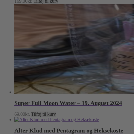
169,00
kr.
Tilføj til kurv
Super Full Moon Water – 19. August 2024
69,00
kr.
Tilføj til kurv
Alter Klud med Pentagram og Heksekoste