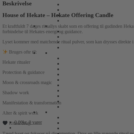
Beskrivelse
House of Hekate – Hekate Offering Candle
Et kraftfuldt 7 dages rituallys skabt som en offering til gudinden Hekat
forbindelse til Hekates energi og guidance.
Lyset kommer med matchende ritual pulver, som kan drysses direkte i ly
Bruges ofte til:
Hekate ritualer
Protection & guidance
Moon & crossroads magic
Shadow work
Manifestation & transformation
Alter & spirit work
0,00
kr.
0 varer
Ritual brug:
Tænd lyset og fokuser på din intention. Drys en lille mængde ritual pu