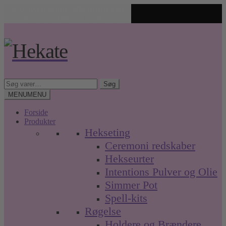
✨ Unikke spirituelle produkter
🤍 Fri fragt over 499 kr. • Hurtig levering
Spring
Spring
til
til
navigation
indhold
Søg
Søg
efter:
MENU
MENU
Forside
Produkter
Hekseting
Ceremoni redskaber
Hekseurter
Intentions Pulver og Olie
Simmer Pot
Spell-kits
Røgelse
Holdere og Brændere