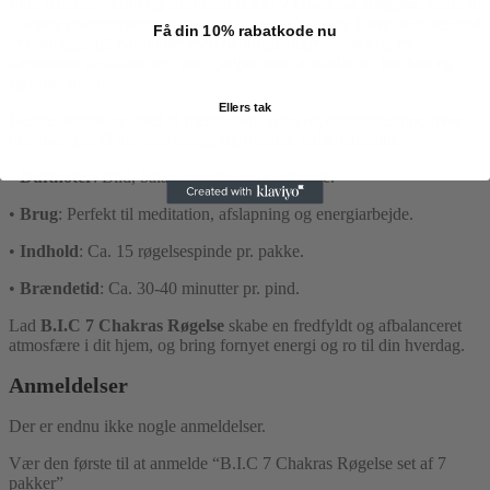
Find balance i krop og sind med
B.I.C 7 Chakras Røgelse
, skabt til
at støtte energistrømmen gennem de syv chakraer. Hver røgelsespind
Få din 10% rabatkode nu
er omhyggeligt håndlavet med naturlige ingredienser og en
harmonisk duftblanding, der hjælper med at skabe ro, klarhed og
spirituel forbindelse.
Ellers tak
Denne røgelse er ideel til meditation, yoga og chakrahealing, hvor
den bidrager til at rense energi og fremme indre harmoni.
•
Duftnoter
: Blid, balancerende og opløftende.
•
Brug
: Perfekt til meditation, afslapning og energiarbejde.
•
Indhold
: Ca. 15 røgelsespinde pr. pakke.
•
Brændetid
: Ca. 30-40 minutter pr. pind.
Lad
B.I.C 7 Chakras Røgelse
skabe en fredfyldt og afbalanceret
atmosfære i dit hjem, og bring fornyet energi og ro til din hverdag.
Anmeldelser
Der er endnu ikke nogle anmeldelser.
Vær den første til at anmelde “B.I.C 7 Chakras Røgelse set af 7
pakker”