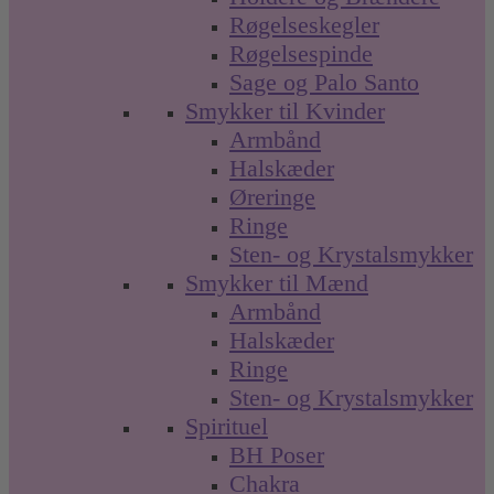
Røgelseskegler
Røgelsespinde
Sage og Palo Santo
Smykker til Kvinder
Armbånd
Halskæder
Øreringe
Ringe
Sten- og Krystalsmykker
Smykker til Mænd
Armbånd
Halskæder
Ringe
Sten- og Krystalsmykker
Spirituel
BH Poser
Chakra