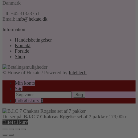
Danmark
Tlf: +45 31323751
Email:
info@hekate.dk
Information
Handelsbetingelser
Kontakt
Forside
Shop
© House of Hekate / Powered by
Intelitech
Min konto
Søg
Søg
Søg
efter:
Indkøbskurv
0
Du ser på:
B.I.C 7 Chakras Røgelse set af 7 pakker
179,00
kr.
Tilføj til kurv