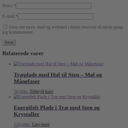
Navn
*
E-mail
*
Gem mit navn, mail og websted i denne browser til næste gang
jeg kommenterer.
Relaterede varer
Træplade med Hul til Sten – Møl og
Månefaser
50,00
kr.
Tilføj til kurv
Energifelt Plade i Træ med Sten og
Krystaller
120,00
kr.
Læs mere