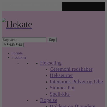
✨ Unikke spirituelle produkter
🤍 Fri fragt over 499 kr. • Hurtig levering
Spring
Spring
til
til
navigation
indhold
Søg
Søg
efter:
MENU
MENU
Forside
Produkter
Hekseting
Ceremoni redskaber
Hekseurter
Intentions Pulver og Olie
Simmer Pot
Spell-kits
Røgelse
Holdere og Brændere