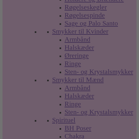
Røgelseskegler
Røgelsespinde
Sage og Palo Santo
Smykker til Kvinder
Armbånd
Halskæder
Øreringe
Ringe
Sten- og Krystalsmykker
Smykker til Mænd
Armbånd
Halskæder
Ringe
Sten- og Krystalsmykker
Spirituel
BH Poser
Chakra