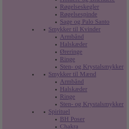
Røgelseskegler
Røgelsespinde
Sage og Palo Santo
Smykker til Kvinder
Armbånd
Halskæder
Øreringe
Ringe
Sten- og Krystalsmykker
Smykker til Mænd
Armbånd
Halskæder
Ringe
Sten- og Krystalsmykker
Spirituel
BH Poser
Chakra