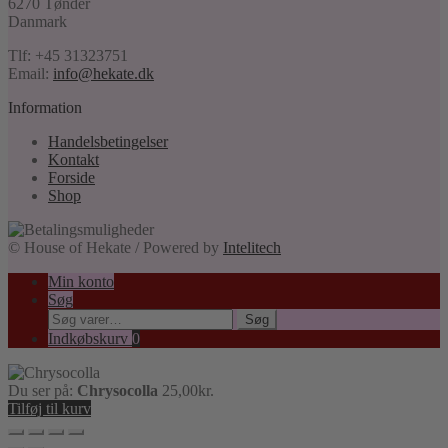
6270 Tønder
Danmark
Tlf: +45 31323751
Email:
info@hekate.dk
Information
Handelsbetingelser
Kontakt
Forside
Shop
© House of Hekate / Powered by
Intelitech
Min konto
Søg
Søg
Søg
efter:
Indkøbskurv
0
Du ser på:
Chrysocolla
25,00
kr.
Tilføj til kurv