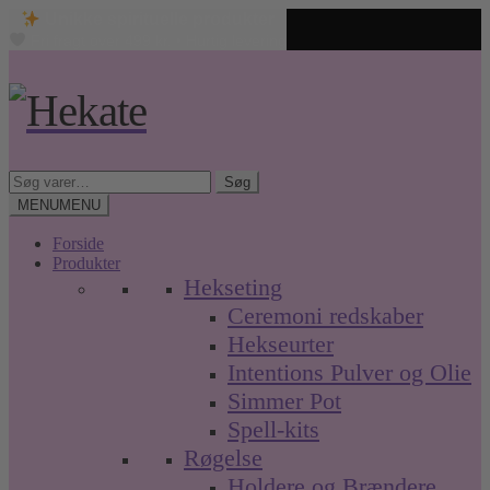
Unikke spirituelle produkter
Fri fragt over 499 kr. • Hurtig levering
Spring
Spring
til
til
navigation
indhold
Søg
Søg
efter:
MENU
MENU
Forside
Produkter
Hekseting
Ceremoni redskaber
Hekseurter
Intentions Pulver og Olie
Simmer Pot
Spell-kits
Røgelse
Holdere og Brændere