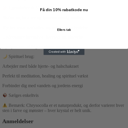
Egenskaber & Virkninger:
Få din 10% rabatkode nu
Skaber ro, balance og følelsesmæssig healing
Styrker kommunikation og ærlig selvudfoldelse
Ellers tak
Understøtter kærlighed, harmoni og tilgivelse
Hjælper med at frigive stress, angst og uro
Spirituel brug:
Arbejder med både hjerte- og halschakraet
Perfekt til meditation, healing og spirituel vækst
Forbinder dig med vandets og jordens energi
Sælges enkeltvis
Bemærk: Chrysocolla er et naturprodukt, og derfor varierer hver
sten i farve og mønster – hver krystal er helt unik.
Anmeldelser