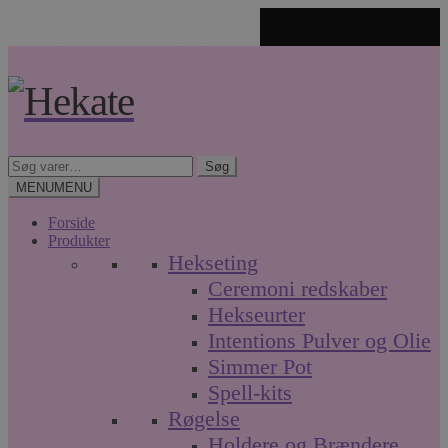
✨ Unikke spirituelle produkter
🤍 Fri fragt over 499 kr. • Hurtig levering
Spring
Spring
til
til
navigation
indhold
Søg
Søg
efter:
MENU
MENU
Forside
Produkter
Hekseting
Ceremoni redskaber
Hekseurter
Intentions Pulver og Olie
Simmer Pot
Spell-kits
Røgelse
Holdere og Brændere