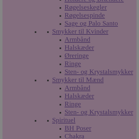
Røgelseskegler
Røgelsespinde
Sage og Palo Santo
Smykker til Kvinder
Armbånd
Halskæder
Øreringe
Ringe
Sten- og Krystalsmykker
Smykker til Mænd
Armbånd
Halskæder
Ringe
Sten- og Krystalsmykker
Spirituel
BH Poser
Chakra