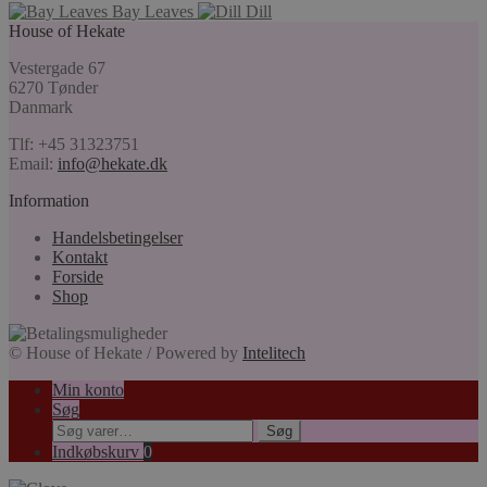
Bay Leaves
Dill
House of Hekate
Vestergade 67
6270 Tønder
Danmark
Tlf: +45 31323751
Email:
info@hekate.dk
Information
Handelsbetingelser
Kontakt
Forside
Shop
© House of Hekate / Powered by
Intelitech
Min konto
Søg
Søg
Søg
efter:
Indkøbskurv
0