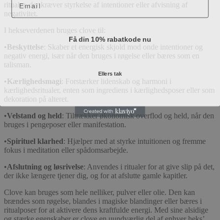
ritualer, der kræver styrkelse af intentioner eller afvisning af
negativitet.
I hekseverdenen bruges clove til:
Få din 10% rabatkode nu
•
Beskyttelse
: Skaber et energisk skjold mod onde intentioner og
negativ energi, især når den bruges i røgelse eller bæres som en
talisman.
Ellers tak
•
Kærlighedsmagi
: Forstærker lidenskab og harmoni i
kærlighedsritualer, enten som ingrediens i kærlighedsposer eller som
dekoration på alteret.
•
Velstand og held
: Tiltrækker økonomisk overflod og held, når den
bruges i pengeposer eller manifestation.
•
Spirituel klarhed
: Hjælper med at styrke intuitionen og fremme
fokus i meditation eller spådomsarbejde.
•
Afslutning og løsrivelse
: Anvendes i ritualer for at give slip på det,
der ikke længere tjener dig, og for at afslutte gamle kapitler.
Clove kan bruges som hele nelliker, pulver eller olie. Den kan
brændes som røgelse, blandes i magiske blandinger eller bæres i
ritualposer for at aktivere dens kraftfulde energi. Med sine alsidige
og stærke egenskaber er clove en uundværlig del af enhver heks’