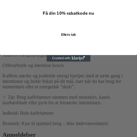
penge, succes og hurtig handling.
Disse hele kaffebønner kan anvendes i:
Få din 10% rabatkode nu
Ritualer og spell work
Penge- og succesmanifestation
Ellers tak
Beskyttende arbejde
Altarets energiopbygning
Offerarbejde og intention bowls
Kaffens stærke og jordende energi hjælper med at sætte gang i
intentioner og holde fokus på dit mål, især når du har brug for
momentum eller et energetisk “skub”.
✨ Tip: Brug kaffebønner sammen med stearinlys, kanel,
laurbærblade eller pyrit for at forstærke intentionen.
Indhold: Hele kaffebønner
Bemærk: Kun til spirituel brug – ikke fødevarerelateret
Anmeldelser