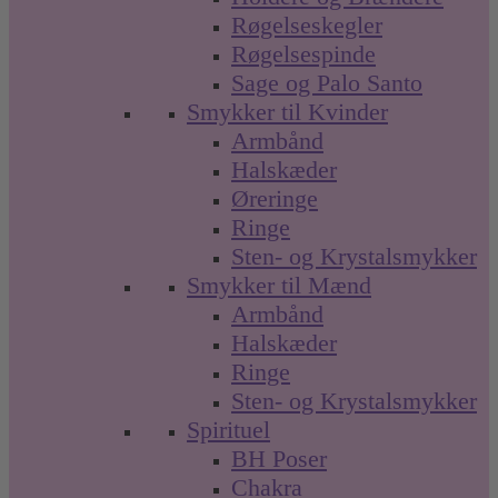
Røgelseskegler
Røgelsespinde
Sage og Palo Santo
Smykker til Kvinder
Armbånd
Halskæder
Øreringe
Ringe
Sten- og Krystalsmykker
Smykker til Mænd
Armbånd
Halskæder
Ringe
Sten- og Krystalsmykker
Spirituel
BH Poser
Chakra