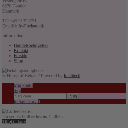
Vestergade 67
6270 Tønder
Danmark
Tlf: +45 31323751
Email:
info@hekate.dk
Information
Handelsbetingelser
Kontakt
Forside
Shop
© House of Hekate / Powered by
Intelitech
Min konto
Søg
Søg
Søg
efter:
Indkøbskurv
0
Du ser på:
Coffee beans
15,00
kr.
Tilføj til kurv