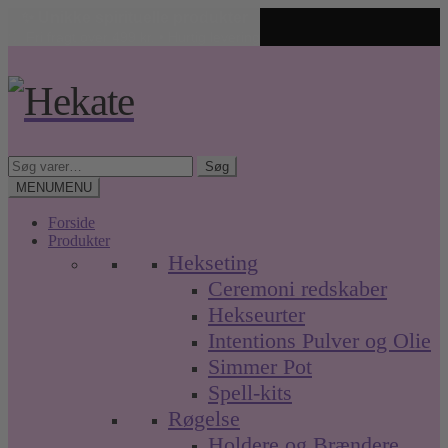
✨ Unikke spirituelle produkter
🤍 Fri fragt over 499 kr. • Hurtig levering
Spring
Spring
til
til
navigation
indhold
Søg
Søg
efter:
MENU
MENU
Forside
Produkter
Hekseting
Ceremoni redskaber
Hekseurter
Intentions Pulver og Olie
Simmer Pot
Spell-kits
Røgelse
Holdere og Brændere