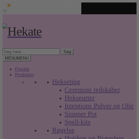
Unikke spirituelle produkter
Fri fragt over 499 kr. • Hurtig levering
Spring
Spring
til
til
navigation
indhold
Søg
Søg
efter:
MENU
MENU
Forside
Produkter
Hekseting
Ceremoni redskaber
Hekseurter
Intentions Pulver og Olie
Simmer Pot
Spell-kits
Røgelse
Holdere og Brændere