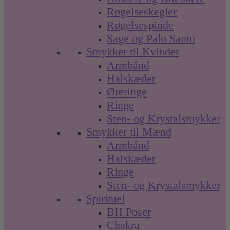
Røgelseskegler
Røgelsespinde
Sage og Palo Santo
Smykker til Kvinder
Armbånd
Halskæder
Øreringe
Ringe
Sten- og Krystalsmykker
Smykker til Mænd
Armbånd
Halskæder
Ringe
Sten- og Krystalsmykker
Spirituel
BH Poser
Chakra