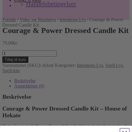
0,00
kr.
0 varer
Handelsbetingelser
Forside
/
Voks- og Stearinlys
/
Intentions Lys
/
Courage & Power
Dressed Candle Kit
Courage & Power Dressed Candle Kit
79,00
kr.
Courage
&
Tilføj til kurv
Power
Varenummer (SKU):
dckstr
Kategorier:
Intentions Lys
,
Spell Lys
,
Dressed
Spell-kits
Candle
Kit
Beskrivelse
antal
Anmeldelser (0)
Beskrivelse
Courage & Power Dressed Candle Kit – House of
Hekate
Dette Courage & Power Dressed Candle Kit er skabt til at styrke din
indre kraft, mod og selvtillid. Ritualet arbejder med energien fra det