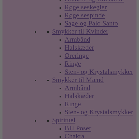
Røgelseskegler
Røgelsespinde
Sage og Palo Santo
Smykker til Kvinder
Armbånd
Halskæder
Øreringe
Ringe
Sten- og Krystalsmykker
Smykker til Mænd
Armbånd
Halskæder
Ringe
Sten- og Krystalsmykker
Spirituel
BH Poser
Chakra