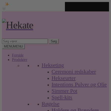
Unikke spirituelle produkter
Fri fragt over 499 kr. • Hurtig levering
Spring
Spring
til
til
navigation
indhold
Søg
Søg
efter:
MENU
MENU
Forside
Produkter
Hekseting
Ceremoni redskaber
Hekseurter
Intentions Pulver og Olie
Simmer Pot
Spell-kits
Røgelse
Holdere og Brændere