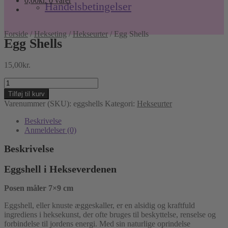
0,00
kr.
0 varer
Handelsbetingelser
Forside
/
Hekseting
/
Hekseurter
/
Egg Shells
Egg Shells
15,00
kr.
Egg
Shells
Tilføj til kurv
antal
Varenummer (SKU):
eggshells
Kategori:
Hekseurter
Beskrivelse
Anmeldelser (0)
Beskrivelse
Eggshell i Hekseverdenen
Posen måler 7×9 cm
Eggshell, eller knuste æggeskaller, er en alsidig og kraftfuld
ingrediens i heksekunst, der ofte bruges til beskyttelse, renselse og
forbindelse til jordens energi. Med sin naturlige oprindelse