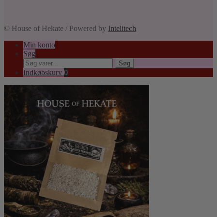
© House of Hekate / Powered by
Intelitech
Min konto
Søg
Søg
Søg
efter:
Indkøbskurv
0