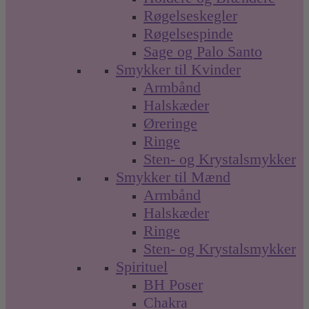
Røgelseskegler
Røgelsespinde
Sage og Palo Santo
Smykker til Kvinder
Armbånd
Halskæder
Øreringe
Ringe
Sten- og Krystalsmykker
Smykker til Mænd
Armbånd
Halskæder
Ringe
Sten- og Krystalsmykker
Spirituel
BH Poser
Chakra