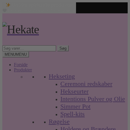
Unikke spirituelle produkter
Fri fragt over 499 kr. • Hurtig levering
Spring
Spring
til
til
navigation
indhold
Søg
Søg
efter:
MENU
MENU
Forside
Produkter
Hekseting
Ceremoni redskaber
Hekseurter
Intentions Pulver og Olie
Simmer Pot
Spell-kits
Røgelse
Holdere og Brændere