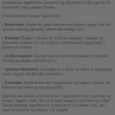
symboliserer eggshell liv, fornyelse og sikkerhed, hvilket gør det til
et populært valg i mange ritualer.
I hekseverdenen bruges eggshell til:
•
Beskyttelse
: Skaber en stærk barriere mod negativ energi, når det
spredes omkring hjemmet, alteret eller hellige rum.
•
Renselse
: Bruges i ritualer for at fjerne uønskede energier og
genoprette balance, fx ved at drysse pulveriserede æggeskaller i
hjørner af rummet.
•
Jordforbindelse
: Hjælper med at styrke forbindelsen til jordens
element og skaber stabilitet og ro.
•
Spirituel sikkerhed
: Anvendes til at skabe en cirkel af beskyttelse
under magisk arbejde eller meditation.
•
Fornyelse
: Symboliserer nye begyndelser og bruges i ritualer, der
fokuserer på vækst og transformation.
Eggshell kan knuses til et fint pulver (også kendt som cascarilla) og
bruges i røgelse, bade eller til at tegne magiske symboler og cirkler.
Denne naturlige ingrediens er et must-have for enhver heks, der
søger beskyttelse og balance i sit arbejde.