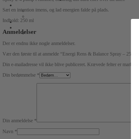
Sæt en intention imens, og lad energien falde på plads.
Indhold: 250 ml
Anmeldelser
Der er endnu ikke nogle anmeldelser.
Vær den første til at anmelde “Energi Rens & Balance Spray – 250 m
Din e-mailadresse vil ikke blive publiceret.
Krævede felter er marker
Din bedømmelse
*
Din anmeldelse
*
Navn
*