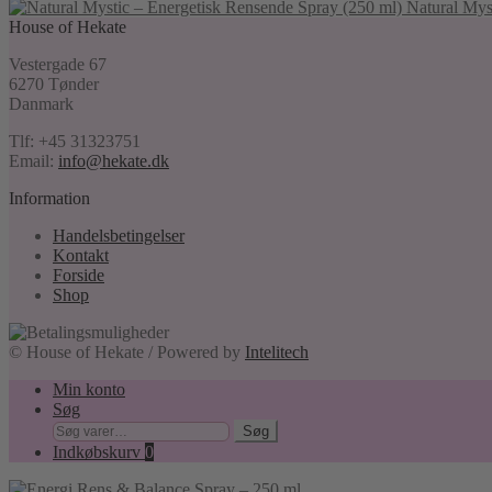
Natural Mys
House of Hekate
Vestergade 67
6270 Tønder
Danmark
Tlf: +45 31323751
Email:
info@hekate.dk
Information
Handelsbetingelser
Kontakt
Forside
Shop
© House of Hekate / Powered by
Intelitech
Min konto
Søg
Søg
Søg
efter:
Indkøbskurv
0