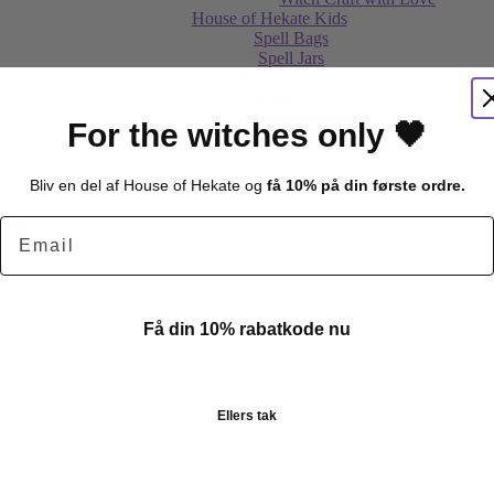
House of Hekate Kids
Spell Bags
Spell Jars
Om Os
Kontakt
Handelsbetingelser
For the witches only 🖤
Bliv en del af House of Hekate og
få 10% på din første ordre.
l”
Email
et med
*
Få din 10% rabatkode nu
Ellers tak