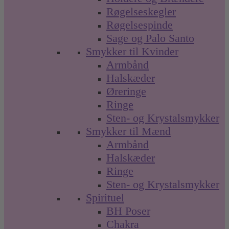
Røgelseskegler
Røgelsespinde
Sage og Palo Santo
Smykker til Kvinder
Armbånd
Halskæder
Øreringe
Ringe
Sten- og Krystalsmykker
Smykker til Mænd
Armbånd
Halskæder
Ringe
Sten- og Krystalsmykker
Spirituel
BH Poser
Chakra