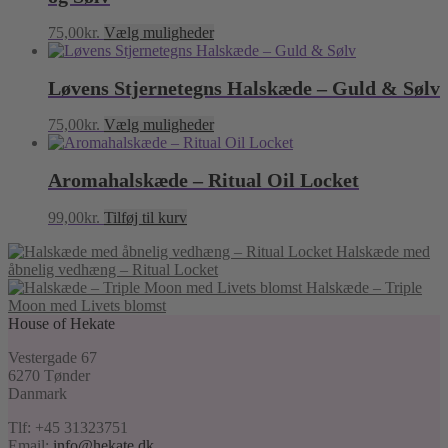
Dette
75,00
kr.
Vælg muligheder
vare
har
Løvens Stjernetegns Halskæde – Guld & Sølv
flere
varianter.
Mulighederne
Dette
75,00
kr.
Vælg muligheder
kan
vare
vælges
har
på
Aromahalskæde – Ritual Oil Locket
flere
varesiden
varianter.
Mulighederne
99,00
kr.
Tilføj til kurv
kan
vælges
Halskæde med
på
åbnelig vedhæng – Ritual Locket
varesiden
Halskæde – Triple
Moon med Livets blomst
House of Hekate
Vestergade 67
6270 Tønder
Danmark
Tlf: +45 31323751
Email:
info@hekate.dk