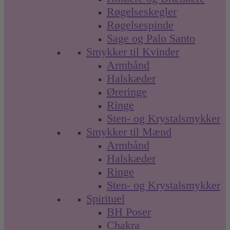
Røgelseskegler
Røgelsespinde
Sage og Palo Santo
Smykker til Kvinder
Armbånd
Halskæder
Øreringe
Ringe
Sten- og Krystalsmykker
Smykker til Mænd
Armbånd
Halskæder
Ringe
Sten- og Krystalsmykker
Spirituel
BH Poser
Chakra