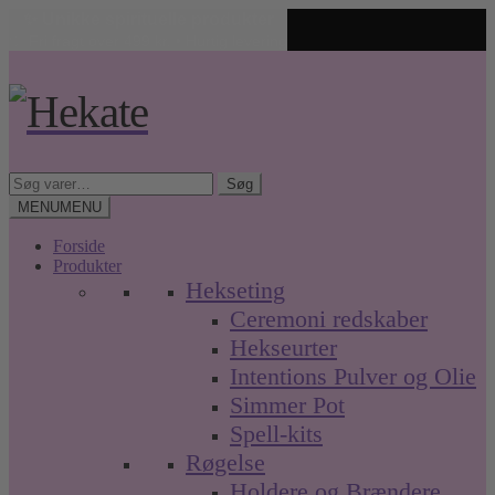
✨ Unikke spirituelle produkter
🤍 Fri fragt over 499 kr. • Hurtig levering
Spring
Spring
til
til
navigation
indhold
Søg
Søg
efter:
MENU
MENU
Forside
Produkter
Hekseting
Ceremoni redskaber
Hekseurter
Intentions Pulver og Olie
Simmer Pot
Spell-kits
Røgelse
Holdere og Brændere