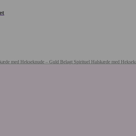
et
Spirituel Halskæde med Heksek