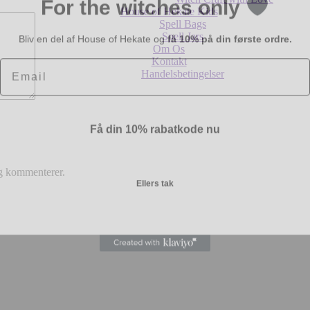
House of Hekate Kids
Spell Bags
Bliv en del af House of Hekate og
få 10% på din første ordre.
Spell Jars
Om Os
Email
Kontakt
Handelsbetingelser
Få din 10% rabatkode nu
eg kommenterer.
Ellers tak