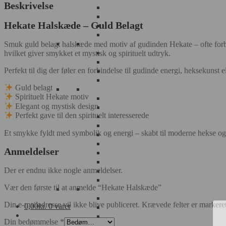
Beskrivelse
Hekate Halskæde – Guld Belagt
Smuk guld belagt halskæde med motiv af gudinden Hekate – ofte forb
hvilket giver smykket et mystisk og spirituelt udtryk.
Perfekt til dig der føler en forbindelse til gudinde energi, heksekunst
Guld belagt
Spirituelt Hekate motiv
Elegant og mystisk design
Perfekt gave til den spirituelt interesserede
Et smykke fyldt med symbolik og energi – skabt til moderne hekse og s
Anmeldelser
Der er endnu ikke nogle anmeldelser.
Vær den første til at anmelde “Hekate Halskæde”
Din e-mailadresse vil ikke blive publiceret.
Krævede felter er marker
0,00
kr.
0 varer
Din bedømmelse
*