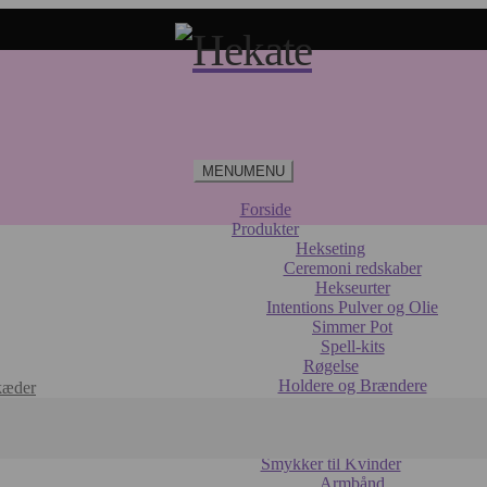
MENU
MENU
Forside
Produkter
Hekseting
Ceremoni redskaber
Hekseurter
Intentions Pulver og Olie
Simmer Pot
Spell-kits
Røgelse
Holdere og Brændere
kæder
Røgelseskegler
Røgelsespinde
Sage og Palo Santo
Smykker til Kvinder
Armbånd