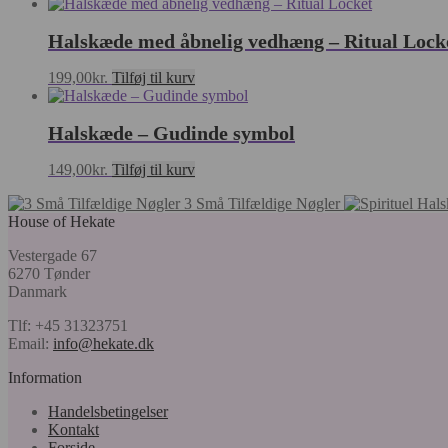
vare
har
Halskæde med åbnelig vedhæng – Ritual Lock
flere
varianter.
Mulighederne
199,00
kr.
Tilføj til kurv
kan
vælges
på
Halskæde – Gudinde symbol
varesiden
149,00
kr.
Tilføj til kurv
3 Små Tilfældige Nøgler
House of Hekate
Vestergade 67
6270 Tønder
Danmark
Tlf: +45 31323751
Email:
info@hekate.dk
Information
Handelsbetingelser
Kontakt
Forside