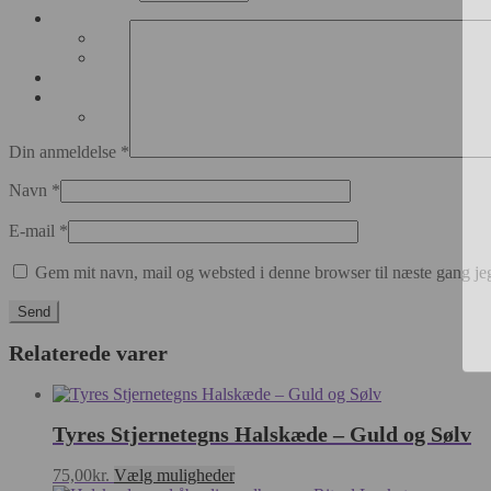
Din anmeldelse
*
Navn
*
E-mail
*
Gem mit navn, mail og websted i denne browser til næste gang j
Relaterede varer
Tyres Stjernetegns Halskæde – Guld og Sølv
Dette
75,00
kr.
Vælg muligheder