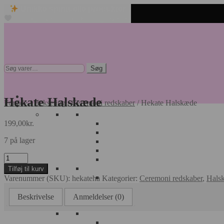
Unikke spirituelle produkter
Fri fragt over 499 kr. • Hurtig levering
Spring
Spring
til
til
navigation
indhold
Søg
Søg
efter:
Hekate Halskæde
Forside
/
Hekseting
/
Ceremoni redskaber
/
Hekate Halskæde
199,00
kr.
7 på lager
Hekate
Halskæde
Tilføj til kurv
antal
Varenummer (SKU):
hekateha
Kategorier:
Ceremoni redskaber
,
Hals
Beskrivelse
Anmeldelser (0)