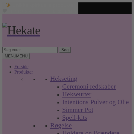
Unikke spirituelle produkter
Fri fragt over 499 kr. • Hurtig levering
Spring
Spring
til
til
navigation
indhold
Søg
Søg
efter:
MENU
MENU
Forside
Produkter
Hekseting
Ceremoni redskaber
Hekseurter
Intentions Pulver og Olie
Simmer Pot
Spell-kits
Røgelse
Holdere og Brændere