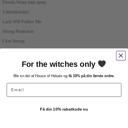
Florida Water mist spray
3 intentionslys:
Luck Will Follow Me
Strong Protection
I Am Strong
Perfekt til:
Beskyttelses ritualer
For the witches only
Manifestation
Bliv en del af House of Hekate og
få 10% på din første ordre.
Spirituel renselse
Email
Meditation & grounding
Alter opbygning
Arbejde med elementerne
Få din 10% rabatkode nu
Hvert kit er pakket med intention og House of Hekates
karakteristiske witchy energi