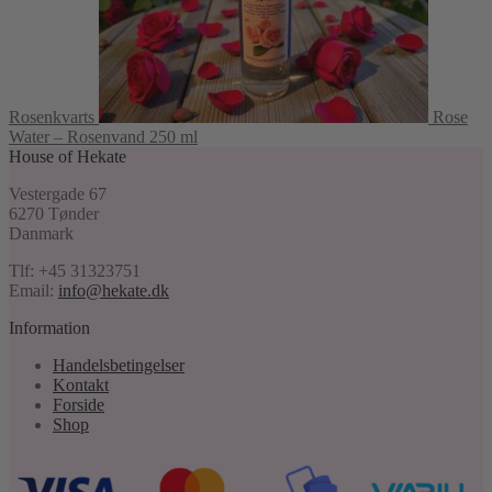
Rosenkvarts
Rose
Water – Rosenvand 250 ml
House of Hekate
Vestergade 67
6270 Tønder
Danmark
Tlf: +45 31323751
Email:
info@hekate.dk
Information
Handelsbetingelser
Kontakt
Forside
Shop