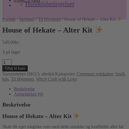
0,00
kr.
0 varer
Handelsbetingelser
Forside
/
Spirituel
/
Til Hjemmet
/
House of Hekate – Alter Kit
House of Hekate – Alter Kit
549,00
kr.
3 på lager
House
of
Tilføj til kurv
Hekate
Varenummer (SKU):
alterkit
Kategorier:
Ceremoni redskaber
,
Spell-
–
kits
,
Til Hjemmet
,
Witch Craft with Love
Alter
Kit
Beskrivelse
Anmeldelser (0)
antal
Beskrivelse
House of Hekate – Alter Kit
Skab dit eget magiske rum med dette smukke og kraftfulde alter kit