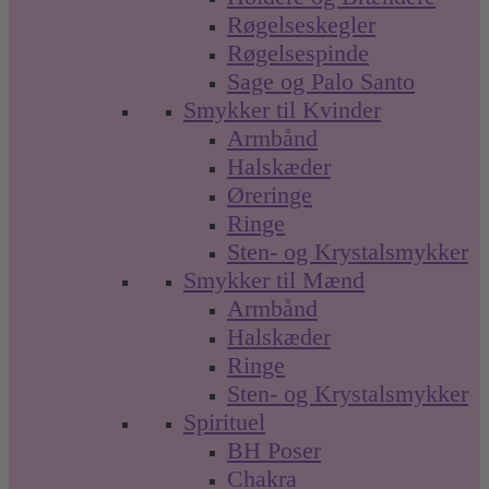
Røgelseskegler
Røgelsespinde
Sage og Palo Santo
Smykker til Kvinder
Armbånd
Halskæder
Øreringe
Ringe
Sten- og Krystalsmykker
Smykker til Mænd
Armbånd
Halskæder
Ringe
Sten- og Krystalsmykker
Spirituel
BH Poser
Chakra