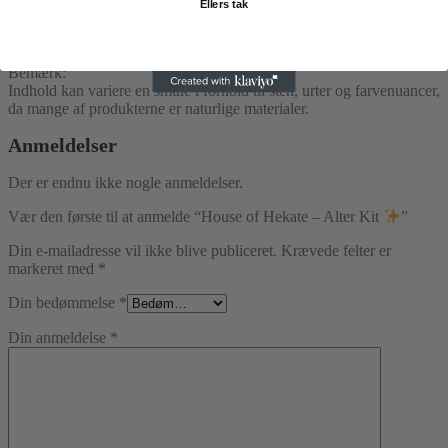
Ellers tak
Et smukt sæt til dig selv eller som gave til en spirituelt interesseret
sjæl.
Bemærk:
Indhold kan variere en smule i forhold til sten, urter og farvenuancer,
da mange af produkterne er naturlige materialer.
Anmeldelser
Der er endnu ikke nogle anmeldelser.
Vær den første til at anmelde “House of Hekate – Alter Kit
”
Din e-mailadresse vil ikke blive publiceret.
Krævede felter er
markeret med
*
Din bedømmelse
*
Din anmeldelse
*