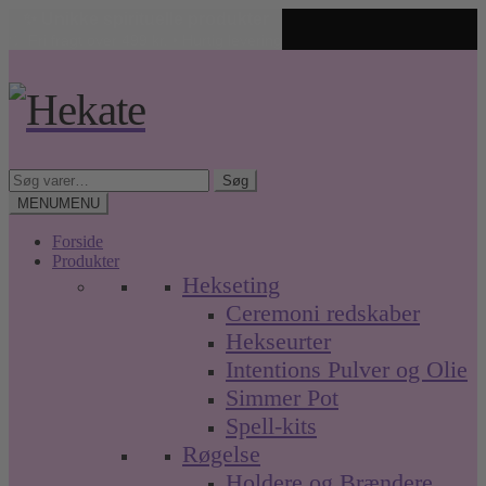
✨ Unikke spirituelle produkter
🤍 Fri fragt over 499 kr. • Hurtig levering
Spring
Spring
til
til
navigation
indhold
Søg
Søg
efter:
MENU
MENU
Forside
Produkter
Hekseting
Ceremoni redskaber
Hekseurter
Intentions Pulver og Olie
Simmer Pot
Spell-kits
Røgelse
Holdere og Brændere