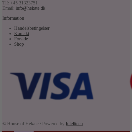
Tlf: +45 31323751
Email:
info@hekate.dk
Information
Handelsbetingelser
Kontakt
Forside
Shop
© House of Hekate / Powered by
Intelitech