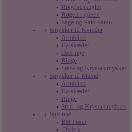
Røgelseskegler
Røgelsespinde
Sage og Palo Santo
Smykker til Kvinder
Armbånd
Halskæder
Øreringe
Ringe
Sten- og Krystalsmykker
Smykker til Mænd
Armbånd
Halskæder
Ringe
Sten- og Krystalsmykker
Spirituel
BH Poser
Chakra