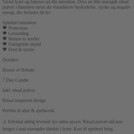
Tænd lyset og fokuser på din intention. Drys en lille mængde ritual
pulver i flammen mens du visualiserer beskyttelse, styrke og negativ
energi, der forlader dit liv.
Spirituel intention:
🖤 Protection
🖤 Grounding
🖤 Return to sender
🖤 Energetisk skjold
🖤 Fred & styrke
Detaljer:
House of Hekate
7 Day Candle
Inkl. ritual pulver
Ritual inspireret design
Perfekt til altar & spellwork
⚠️ Efterlad aldrig levende lys uden opsyn. Ritual pulver må kun
bruges i små mængder direkte i lyset. Kun til spirituel brug.