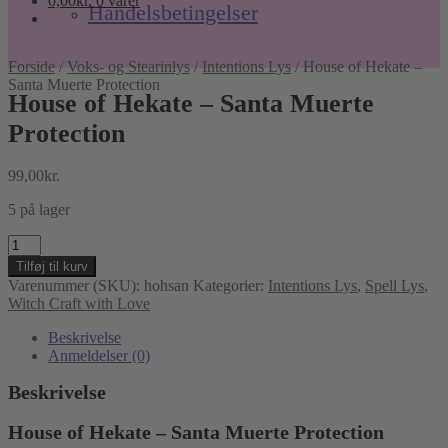
0,00
kr.
0 varer
Handelsbetingelser
Forside
/
Voks- og Stearinlys
/
Intentions Lys
/
House of Hekate –
Santa Muerte Protection
House of Hekate – Santa Muerte
Protection
99,00
kr.
5 på lager
House
of
Tilføj til kurv
Hekate
Varenummer (SKU):
hohsan
Kategorier:
Intentions Lys
,
Spell Lys
,
–
Witch Craft with Love
Santa
Muerte
Beskrivelse
Protection
Anmeldelser (0)
antal
Beskrivelse
House of Hekate – Santa Muerte Protection