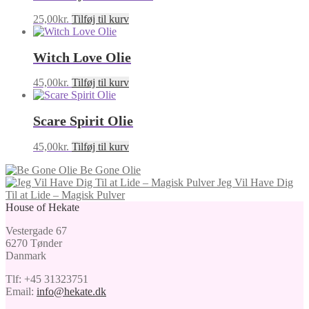
25,00
kr.
Tilføj til kurv
Witch Love Olie
45,00
kr.
Tilføj til kurv
Scare Spirit Olie
45,00
kr.
Tilføj til kurv
Be Gone Olie
Jeg Vil Have Dig
Til at Lide – Magisk Pulver
House of Hekate
Vestergade 67
6270 Tønder
Danmark
Tlf: +45 31323751
Email:
info@hekate.dk