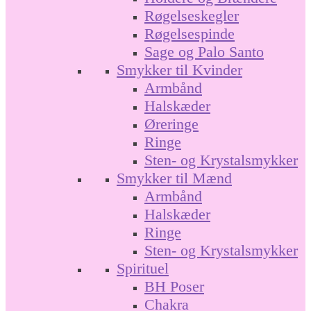
Røgelseskegler
Røgelsespinde
Sage og Palo Santo
Smykker til Kvinder
Armbånd
Halskæder
Øreringe
Ringe
Sten- og Krystalsmykker
Smykker til Mænd
Armbånd
Halskæder
Ringe
Sten- og Krystalsmykker
Spirituel
BH Poser
Chakra