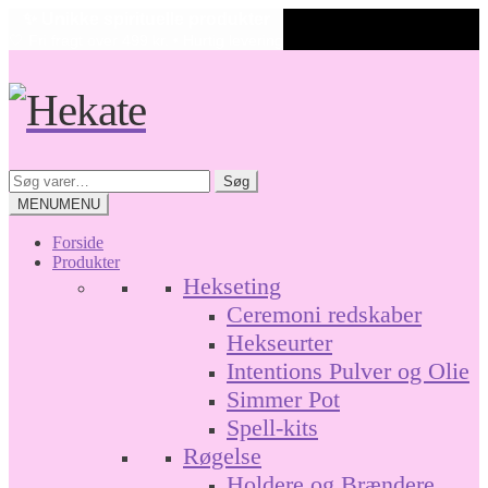
✨ Unikke spirituelle produkter
🤍 Fri fragt over 499 kr. • Hurtig levering
Spring
Spring
til
til
navigation
indhold
Søg
Søg
efter:
MENU
MENU
Forside
Produkter
Hekseting
Ceremoni redskaber
Hekseurter
Intentions Pulver og Olie
Simmer Pot
Spell-kits
Røgelse
Holdere og Brændere