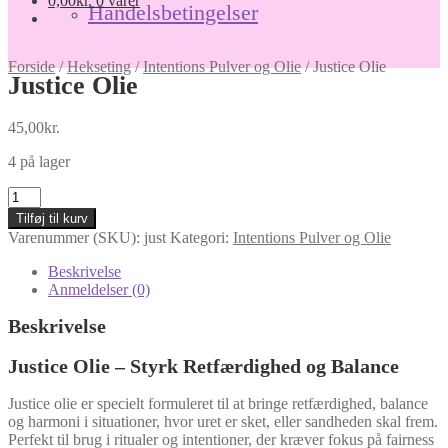
0,00
kr.
0 varer
Handelsbetingelser
Forside
/
Hekseting
/
Intentions Pulver og Olie
/
Justice Olie
Justice Olie
45,00
kr.
4 på lager
Justice
Olie
Tilføj til kurv
antal
Varenummer (SKU):
just
Kategori:
Intentions Pulver og Olie
Beskrivelse
Anmeldelser (0)
Beskrivelse
Justice Olie – Styrk Retfærdighed og Balance
Justice olie er specielt formuleret til at bringe retfærdighed, balance
og harmoni i situationer, hvor uret er sket, eller sandheden skal frem.
Perfekt til brug i ritualer og intentioner, der kræver fokus på fairness