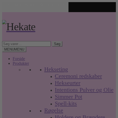
✨ Unikke spirituelle produkter
🤍 Fri fragt over 499 kr. • Hurtig levering
Spring
Spring
til
til
navigation
indhold
Søg
Søg
efter:
MENU
MENU
Forside
Produkter
Hekseting
Ceremoni redskaber
Hekseurter
Intentions Pulver og Olie
Simmer Pot
Spell-kits
Røgelse
Holdere og Brændere