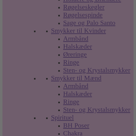
Røgelseskegler
Røgelsespinde
Sage og Palo Santo
Smykker til Kvinder
Armbånd
Halskæder
Øreringe
Ringe
Sten- og Krystalsmykker
Smykker til Mænd
Armbånd
Halskæder
Ringe
Sten- og Krystalsmykker
Spirituel
BH Poser
Chakra