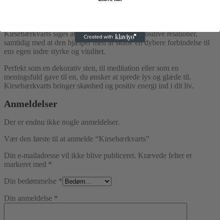
friskhed ind i ethvert rum.
Denne sten forbindes med energi, passion og hjertevarme.
Kirsebærkvarts siges at styrke kærlighed og positive relationer,
samtidig med at den hjælper med at skabe en dybere forbindelse til
ens egen indre styrke og vitalitet.
Perfekt som en dekorativ sten, til meditation eller som en
meningsfuld gave til en, du ønsker at sprede lys og glæde til.
Kirsebærkvarts bringer skønhed og positiv energi ind i dit liv.
Anmeldelser
Der er endnu ikke nogle anmeldelser.
Vær den første til at anmelde “Kirsebærkvarts”
Din e-mailadresse vil ikke blive publiceret.
Krævede felter er
markeret med
*
Din bedømmelse
*
Din anmeldelse
*