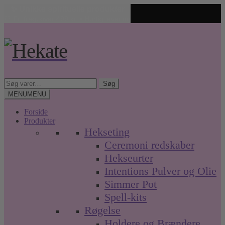
✨ Unikke spirituelle produkter
🤍 Fri fragt over 499 kr. • Hurtig levering
Spring
Spring
til
til
navigation
indhold
Søg
Søg
efter:
MENU
MENU
Forside
Produkter
Hekseting
Ceremoni redskaber
Hekseurter
Intentions Pulver og Olie
Simmer Pot
Spell-kits
Røgelse
Holdere og Brændere