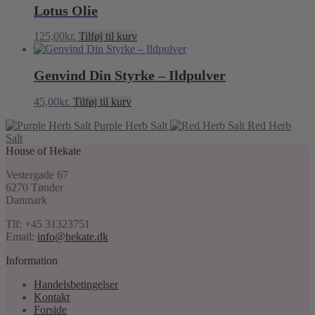
Lotus Olie
125,00
kr.
Tilføj til kurv
Genvind Din Styrke – Ildpulver
45,00
kr.
Tilføj til kurv
Purple Herb Salt
Red Herb
Salt
House of Hekate
Vestergade 67
6270 Tønder
Danmark
Tlf: +45 31323751
Email:
info@hekate.dk
Information
Handelsbetingelser
Kontakt
Forside