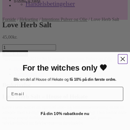
0,00
kr.
0 varer
Handelsbetingelser
Forside
/
Hekseting
/
Intentions Pulver og Olie
/
Love Herb Salt
Love Herb Salt
45,00
kr.
Love
Herb
Tilføj til kurv
Salt
Varenummer (SKU):
lhs
Kategori:
Intentions Pulver og Olie
antal
For the witches only 🖤
Beskrivelse
Anmeldelser (0)
Bliv en del af House of Hekate og
få 10% på din første ordre.
Beskrivelse
Email
Love Herb Salt – House of Hekate
Love Herb Salt er en spirituel urte- og saltsammensætning skabt til
arbejde med kærlighed, tiltrækning og hjerteenergi. Den varme røde
Få din 10% rabatkode nu
og rosa energi forbindes traditionelt med kærlighed, passion,
selvkærlighed og følelsesmæssig forbindelse.