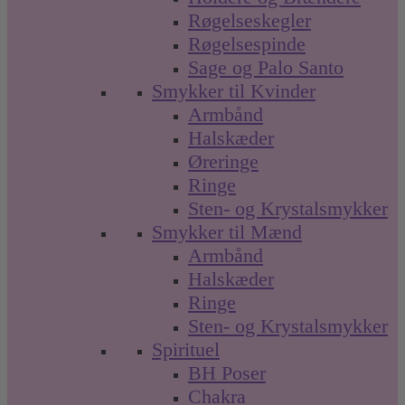
Røgelseskegler
Røgelsespinde
Sage og Palo Santo
Smykker til Kvinder
Armbånd
Halskæder
Øreringe
Ringe
Sten- og Krystalsmykker
Smykker til Mænd
Armbånd
Halskæder
Ringe
Sten- og Krystalsmykker
Spirituel
BH Poser
Chakra