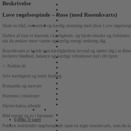
Beskrivelse
Love røgelsespinde – Rose (med Rosenkvarts)
Skab en blid, romantisk og kærlig stemning med disse Love røgelses
Duften af rose er klassisk i kærligheds- og hjerte-ritualer og forbind
når du ønsker mere varme og kærlig energi omkring dig.
Rosenkvarts er kendt som kærlighedens krystal og støtter dig i at åbn
inviterer blødhed, balance og kærlige vibrationer ind i dit hjem.
✨ Perfekt til:
Selv-kærlighed og indre healing
Romantik og nærvær
Harmoni i relationer
Hjertechakra arbejde
Blid energi og ro i hjemmet
0,00
kr.
0 varer
Pakken indeholder røgelsespinde samt en ægte rosenkvarts, som du kan br