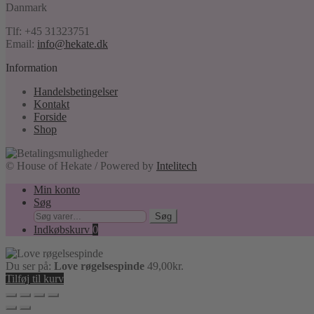
Danmark
Tlf: +45 31323751
Email:
info@hekate.dk
Information
Handelsbetingelser
Kontakt
Forside
Shop
© House of Hekate / Powered by
Intelitech
Min konto
Søg
Søg
Søg
efter:
Indkøbskurv
0
Du ser på:
Love røgelsespinde
49,00
kr.
Tilføj til kurv