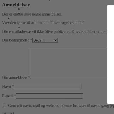
Anmeldelser
Der er endnu ikke nogle anmeldelser.
Vær den første til at anmelde “Love røgelsespinde”
Din e-mailadresse vil ikke blive publiceret.
Krævede felter er marker
Din bedømmelse
*
Din anmeldelse
*
Navn
*
E-mail
*
Gem mit navn, mail og websted i denne browser til næste gang j