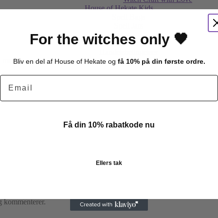
House of Hekate Kids
Spell Bags
Spell Jars
Om Os
For the witches only 🖤
Kontakt
Handelsbetingelser
et med
*
Bliv en del af House of Hekate og
få 10% på din første ordre.
Email
Få din 10% rabatkode nu
Ellers tak
eg kommenterer.