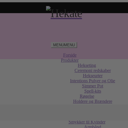
MENU
MENU
Forside
Produkter
Hekseting
Ceremoni redskaber
Hekseurter
Intentions Pulver og Olie
Simmer Pot
Spell-kits
Røgelse
Holdere og Brændere
Røgelseskegler
Røgelsespinde
Sage og Palo Santo
Smykker til Kvinder
Armbånd