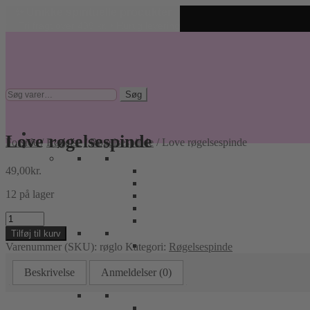
✨ Unikke spirituelle produkter
🤍 Fri fragt over 499 kr. • Hurtig levering
Spring
Spring
til
til
navigation
indhold
Søg
Søg
efter:
Love røgelsespinde
Forside
/
Røgelse
/
Røgelsespinde
/
Love røgelsespinde
49,00
kr.
12 på lager
Love
røgelsespinde
Tilføj til kurv
antal
Varenummer (SKU):
røglo
Kategori:
Røgelsespinde
Beskrivelse
Anmeldelser (0)