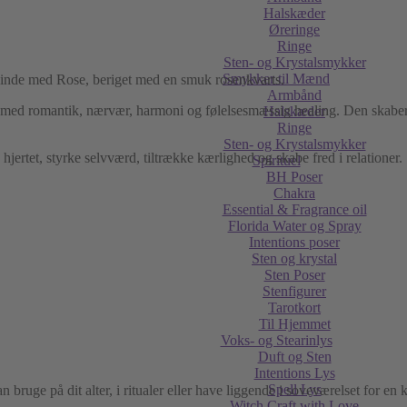
Halskæder
Øreringe
Ringe
Sten- og Krystalsmykker
Smykker til Mænd
pinde med Rose, beriget med en smuk rosenkvarts.
Armbånd
es med romantik, nærvær, harmoni og følelsesmæssig healing. Den skaber e
Halskæder
Ringe
Sten- og Krystalsmykker
e hjertet, styrke selvværd, tiltrække kærlighed og skabe fred i relatio
Spirituel
BH Poser
Chakra
Essential & Fragrance oil
Florida Water og Spray
Intentions poser
Sten og krystal
Sten Poser
Stenfigurer
Tarotkort
Til Hjemmet
Voks- og Stearinlys
Duft og Sten
Intentions Lys
Spell Lys
uge på dit alter, i ritualer eller have liggende i soveværelset for en k
Witch Craft with Love