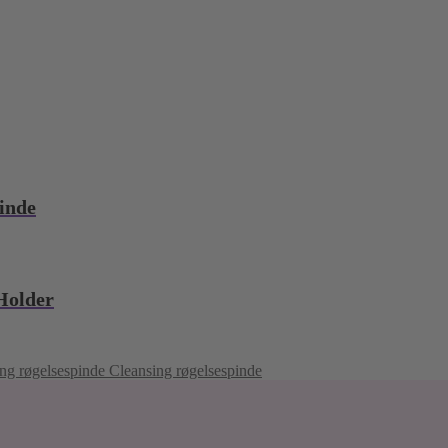
inde
Holder
Cleansing røgelsespinde