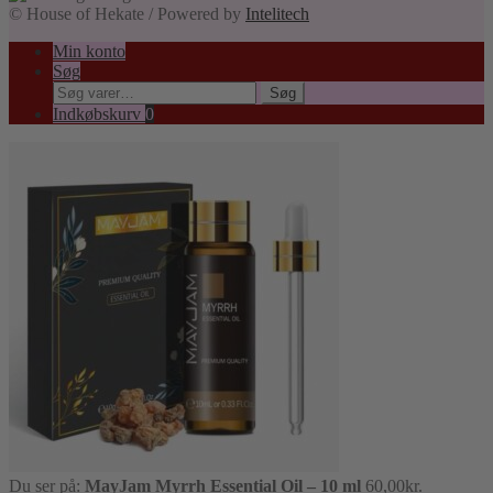
© House of Hekate / Powered by
Intelitech
Min konto
Søg
Søg
Søg
efter:
Indkøbskurv
0
Du ser på:
MayJam Myrrh Essential Oil – 10 ml
60,00
kr.