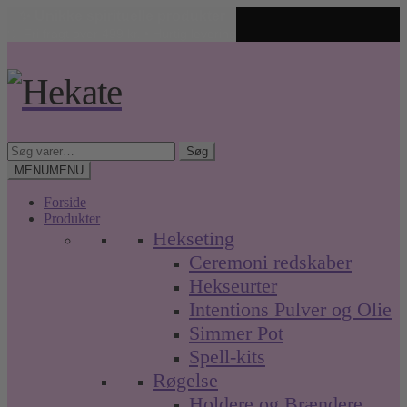
✨ Unikke spirituelle produkter
🤍 Fri fragt over 499 kr. • Hurtig levering
Spring
Spring
til
til
navigation
indhold
Søg
Søg
efter:
MENU
MENU
Forside
Produkter
Hekseting
Ceremoni redskaber
Hekseurter
Intentions Pulver og Olie
Simmer Pot
Spell-kits
Røgelse
Holdere og Brændere