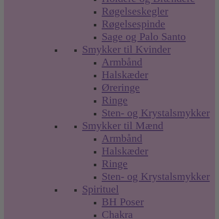
Røgelseskegler
Røgelsespinde
Sage og Palo Santo
Smykker til Kvinder
Armbånd
Halskæder
Øreringe
Ringe
Sten- og Krystalsmykker
Smykker til Mænd
Armbånd
Halskæder
Ringe
Sten- og Krystalsmykker
Spirituel
BH Poser
Chakra