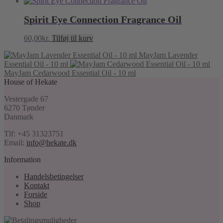
Spirit Eye Connection Fragrance Oil
60,00
kr.
Tilføj til kurv
MayJam Lavender
Essential Oil - 10 ml
MayJam Cedarwood Essential Oil - 10 ml
House of Hekate
Vestergade 67
6270 Tønder
Danmark
Tlf: +45 31323751
Email:
info@hekate.dk
Information
Handelsbetingelser
Kontakt
Forside
Shop