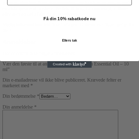
noter og sine beroligende egenskaber, der kan hjælpe med at skabe
en afslappende atmosfære. Perfekt til brug i aromaterapi, diffuser
eller som en del af din daglige velvære.
Få din 10% rabatkode nu
Vigtig information:
Må ikke indtages. Opbevares utilgængeligt for
børn.
Anmeldelser
Ellers tak
Der er endnu ikke nogle anmeldelser.
Vær den første til at anmelde “MayJam Myrrh Essential Oil – 10
ml”
Din e-mailadresse vil ikke blive publiceret.
Krævede felter er
markeret med
*
Din bedømmelse
*
Din anmeldelse
*