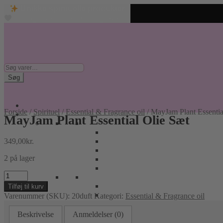
Unikke spirituelle produkter
Fri fragt over 499 kr. • Hurtig levering
Spring
Spring
til
til
navigation
indhold
Søg
efter:
Søg
Forside
/
Spirituel
/
Essential & Fragrance oil
/
MayJam Plant Essentia
MayJam Plant Essential Olie Sæt
349,00
kr.
2 på lager
MayJam
Plant
Tilføj til kurv
Essential
Varenummer (SKU):
20duft
Kategori:
Essential & Fragrance oil
Olie
Sæt
Beskrivelse
Anmeldelser (0)
antal