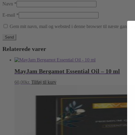
Navn
*
E-mail
*
Gem mit navn, mail og websted i denne browser til næste gang j
Relaterede varer
MayJam Bergamot Essential Oil – 10 ml
60,00
kr.
Tilføj til kurv