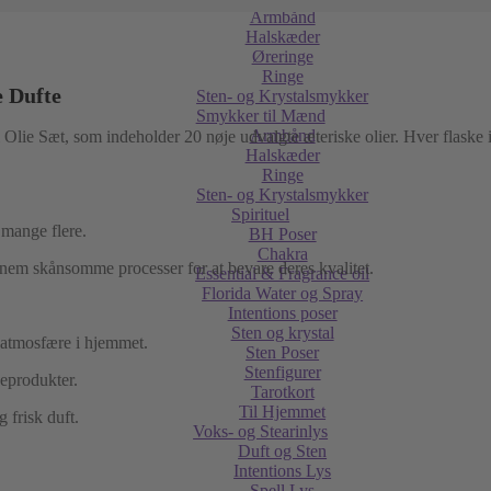
Armbånd
Halskæder
Øreringe
Ringe
e Dufte
Sten- og Krystalsmykker
Smykker til Mænd
Armbånd
e Sæt, som indeholder 20 nøje udvalgte æteriske olier. Hver flaske ind
Halskæder
Ringe
Sten- og Krystalsmykker
Spirituel
 mange flere.
BH Poser
Chakra
ennem skånsomme processer for at bevare deres kvalitet.
Essential & Fragrance oil
Florida Water og Spray
Intentions poser
Sten og krystal
e atmosfære i hjemmet.
Sten Poser
Stenfigurer
jeprodukter.
Tarotkort
Til Hjemmet
g frisk duft.
Voks- og Stearinlys
Duft og Sten
Intentions Lys
Spell Lys