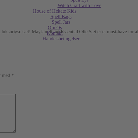
Witch Craft with Love
House of Hekate Kids
Spell Bags
Spell Jars
Om Os
og luksuriøse sæt! MayJam Plant Essential Olie Sæt er et must-have for a
Kontakt
Handelsbetingelser
et med
*