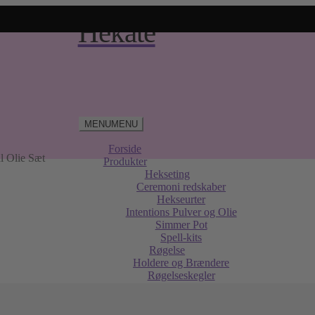
MENU
MENU
Forside
l Olie Sæt
Produkter
Hekseting
Ceremoni redskaber
Hekseurter
Intentions Pulver og Olie
Simmer Pot
Spell-kits
Røgelse
Holdere og Brændere
Røgelseskegler
Røgelsespinde
Sage og Palo Santo
Smykker til Kvinder