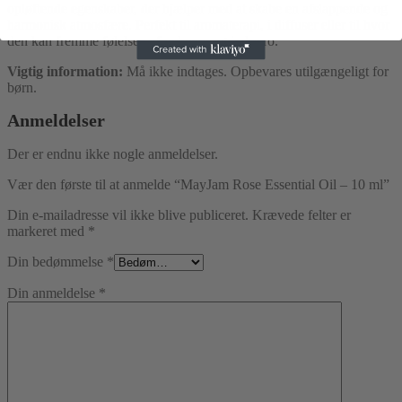
opløftende egenskaber, der hjælper med at skabe en afslappende og
harmonisk atmosfære. Perfekt til aromaterapi, i diffuser eller til hvor
den kan fremme følelsen af velvære og indre ro.
Vigtig information:
Må ikke indtages. Opbevares utilgængeligt for
børn.
Anmeldelser
Der er endnu ikke nogle anmeldelser.
Vær den første til at anmelde “MayJam Rose Essential Oil – 10 ml”
Din e-mailadresse vil ikke blive publiceret.
Krævede felter er
markeret med
*
Din bedømmelse
*
Din anmeldelse
*