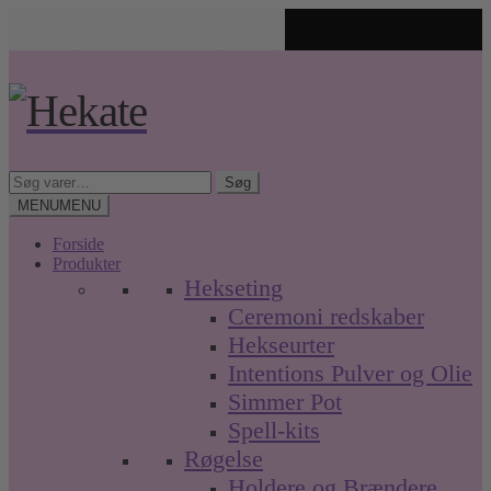
✨ Unikke spirituelle produkter
🤍 Fri fragt over 499 kr. • Hurtig levering
Spring
Spring
til
til
navigation
indhold
Søg
Søg
efter:
MENU
MENU
Forside
Produkter
Hekseting
Ceremoni redskaber
Hekseurter
Intentions Pulver og Olie
Simmer Pot
Spell-kits
Røgelse
Holdere og Brændere