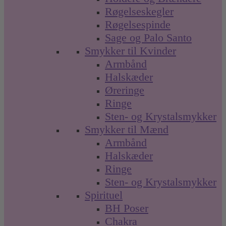
Røgelseskegler
Røgelsespinde
Sage og Palo Santo
Smykker til Kvinder
Armbånd
Halskæder
Øreringe
Ringe
Sten- og Krystalsmykker
Smykker til Mænd
Armbånd
Halskæder
Ringe
Sten- og Krystalsmykker
Spirituel
BH Poser
Chakra