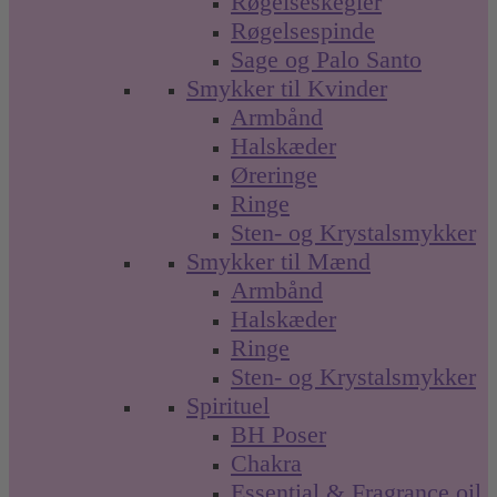
Røgelseskegler
Røgelsespinde
Sage og Palo Santo
Smykker til Kvinder
Armbånd
Halskæder
Øreringe
Ringe
Sten- og Krystalsmykker
Smykker til Mænd
Armbånd
Halskæder
Ringe
Sten- og Krystalsmykker
Spirituel
BH Poser
Chakra
Essential & Fragrance oil