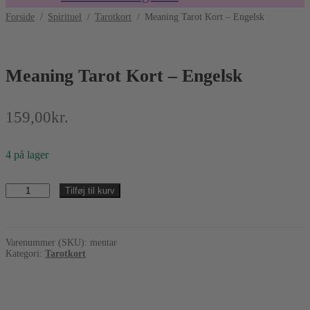
Forside
/
Spirituel
/
Tarotkort
/
Meaning Tarot Kort – Engelsk
Meaning Tarot Kort – Engelsk
159,00
kr.
4 på lager
Meaning
Tilføj til kurv
Tarot
Kort
-
Engelsk
Varenummer (SKU):
mentar
antal
Kategori:
Tarotkort