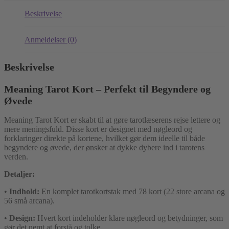
Beskrivelse
Anmeldelser (0)
Beskrivelse
Meaning Tarot Kort – Perfekt til Begyndere og
Øvede
Meaning Tarot Kort er skabt til at gøre tarotlæserens rejse lettere og
mere meningsfuld. Disse kort er designet med nøgleord og
forklaringer direkte på kortene, hvilket gør dem ideelle til både
begyndere og øvede, der ønsker at dykke dybere ind i tarotens
verden.
Detaljer:
•
Indhold:
En komplet tarotkortstak med 78 kort (22 store arcana og
56 små arcana).
•
Design:
Hvert kort indeholder klare nøgleord og betydninger, som
gør det nemt at forstå og tolke.