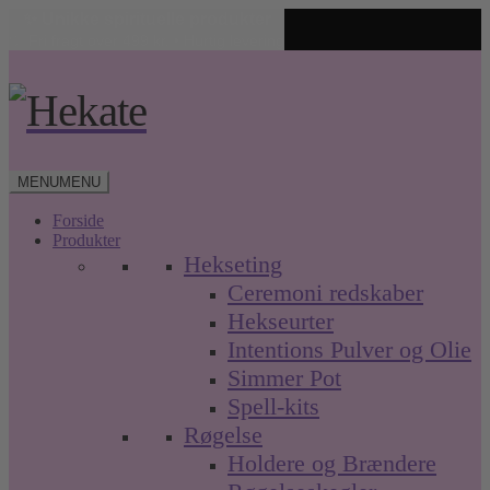
✨ Unikke spirituelle produkter
🤍 Fri fragt over 499 kr. • Hurtig levering
Spring
Spring
til
til
navigation
indhold
MENU
MENU
Forside
Produkter
Hekseting
Ceremoni redskaber
Hekseurter
Intentions Pulver og Olie
Simmer Pot
Spell-kits
Røgelse
Holdere og Brændere