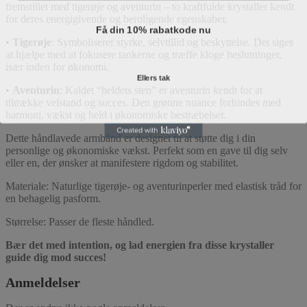
fremstillet med tigerøje og aventurin – to kraftfulde krystaller kendt
for deres energigivende og beroligende egenskaber.
Få din 10% rabatkode nu
•
Tigerøje
: Symboliserer styrke, selvtillid og beskyttelse. Det siges
at hjælpe med at fokusere tankerne og træffe kloge beslutninger,
især inden for økonomi.
Ellers tak
•
Aventurin
: Kaldet “heldets sten” er aventurin kendt for at
tiltrække velstand og succes. Den grønne nuance forbindes med
harmoni, vækst og held i økonomiske bestræbelser.
Dette håndlavede armbånd er designet til at støtte dig i din
personlige og økonomiske vækst. Perfekt som en gave til dig selv
eller en, der ønsker at manifestere rigdom og stabilitet.
Materiale: Naturlige tigerøje- og aventurinperler med elastisk tråd for
en behagelig pasform.
Størrelse: Passer de fleste håndled.
Bær det med intention, og lad energien fra disse krystaller
guide dig mod succes!
Anmeldelser