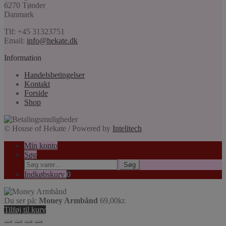
6270 Tønder
Danmark
Tlf: +45 31323751
Email:
info@hekate.dk
Information
Handelsbetingelser
Kontakt
Forside
Shop
© House of Hekate / Powered by
Intelitech
Min konto
Søg
Søg
Søg
efter:
Indkøbskurv
0
Du ser på:
Money Armbånd
69,00
kr.
Tilføj til kurv