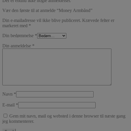
Der er endnu ikke nogle anmeldelser.
Vær den første til at anmelde “Money Armbånd”
Din e-mailadresse vil ikke blive publiceret.
Krævede felter er
markeret med
*
Din bedømmelse
*
Din anmeldelse
*
Navn
*
E-mail
*
Gem mit navn, mail og websted i denne browser til næste gang
jeg kommenterer.