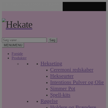
✨ Unikke spirituelle produkter
🤍 Fri fragt over 499 kr. • Hurtig levering
Spring
Spring
til
til
navigation
indhold
Søg
Søg
efter:
MENU
MENU
Forside
Produkter
Hekseting
Ceremoni redskaber
Hekseurter
Intentions Pulver og Olie
Simmer Pot
Spell-kits
Røgelse
Holdere og Brændere