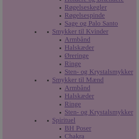
Røgelseskegler
Røgelsespinde
Sage og Palo Santo
Smykker til Kvinder
Armbånd
Halskæder
Øreringe
Ringe
Sten- og Krystalsmykker
Smykker til Mænd
Armbånd
Halskæder
Ringe
Sten- og Krystalsmykker
Spirituel
BH Poser
Chakra