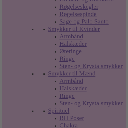
Røgelseskegler
Røgelsespinde
Sage og Palo Santo
Smykker til Kvinder
Armbånd
Halskæder
Øreringe
Ringe
Sten- og Krystalsmykker
Smykker til Mænd
Armbånd
Halskæder
Ringe
Sten- og Krystalsmykker
Spirituel
BH Poser
Chakra