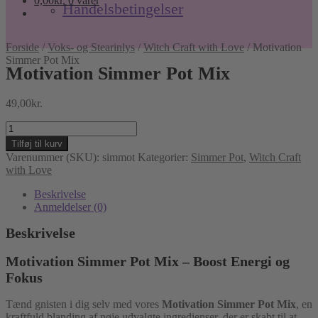
0,00
kr.
0 varer
Handelsbetingelser
Forside
/
Voks- og Stearinlys
/
Witch Craft with Love
/
Motivation
Simmer Pot Mix
Motivation Simmer Pot Mix
49,00
kr.
Motivation
Simmer
Tilføj til kurv
Pot
Varenummer (SKU):
simmot
Kategorier:
Simmer Pot
,
Witch Craft
Mix
with Love
antal
Beskrivelse
Anmeldelser (0)
Beskrivelse
Motivation Simmer Pot Mix – Boost Energi og
Fokus
Tænd gnisten i dig selv med vores
Motivation Simmer Pot Mix
, en
kraftfuld blanding af nøje udvalgte ingredienser, der er skabt til at