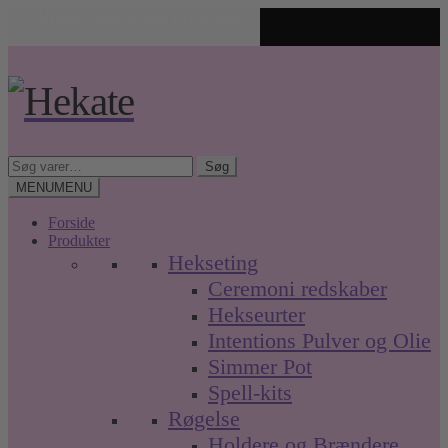
✨ Unikke spirituelle produkter
🤍 Fri fragt over 499 kr. • Hurtig levering
Spring
Spring
til
til
navigation
indhold
Søg
Søg
efter:
MENU
MENU
Forside
Produkter
Hekseting
Ceremoni redskaber
Hekseurter
Intentions Pulver og Olie
Simmer Pot
Spell-kits
Røgelse
Holdere og Brændere