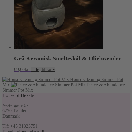
Grå Keramisk Smelteskål & Oliebrænder
99,00
kr.
Tilføj til kurv
House Cleaning Simmer Pot
Mix
Peace & Abundance
Simmer Pot Mix
House of Hekate
Vestergade 67
6270 Tønder
Danmark
Tlf: +45 31323751
Email:
info@hekate.dk