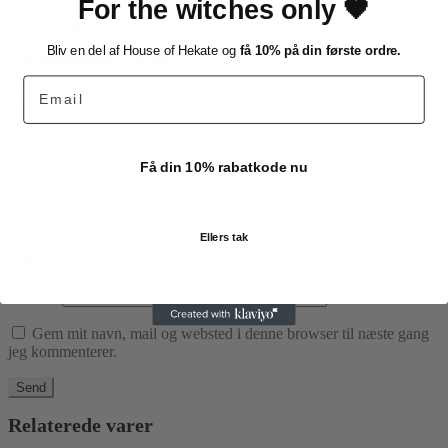
For the witches only 🖤
Din e-mailadresse vil ikke blive publiceret.
Krævede felter er
markeret med
*
Bliv en del af House of Hekate og
få 10% på din første ordre.
Din bedømmelse
*
Email
Din anmeldelse
*
Få din 10% rabatkode nu
Ellers tak
Navn
*
E-mail
*
Gem mit navn, mail og websted i denne browser til næste gang
jeg kommenterer.
Relaterede varer