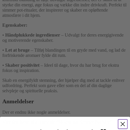
styrke din energi, øge fokus og vække din indre drivkraft. Perfekt til
simmer pot-ritualer, der inspirerer og skaber en opløftende
atmosfære i dit hjem.
Egenskaber:
•
Håndplukkede ingredienser
– Udvalgt for deres energigivende
og motiverende egenskaber.
•
Let at bruge
– Tilføj blandingen til en gryde med vand, og lad de
forfriskende aromaer fylde dit rum.
•
Skaber positivitet
– Ideel til dage, hvor du har brug for ekstra
fokus og inspiration.
Skab en energifyldt stemning, der hjælper dig med at tackle enhver
udfordring. Perfekt som gave eller som en del af din daglige
selvpleje og spirituelle praksis.
Anmeldelser
Der er endnu ikke nogle anmeldelser.
Vær den første til at anmelde “Motivation Simmer Pot Mix”