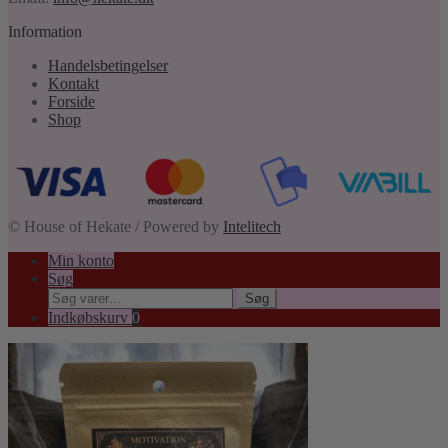
Information
Handelsbetingelser
Kontakt
Forside
Shop
© House of Hekate / Powered by
Intelitech
Min konto
Søg
Søg
Søg
efter:
Indkøbskurv
0