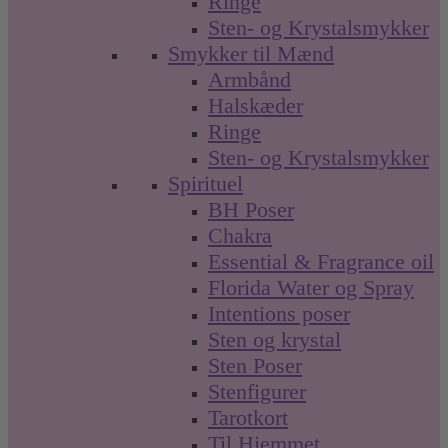
Ringe
Sten- og Krystalsmykker
Smykker til Mænd
Armbånd
Halskæder
Ringe
Sten- og Krystalsmykker
Spirituel
BH Poser
Chakra
Essential & Fragrance oil
Florida Water og Spray
Intentions poser
Sten og krystal
Sten Poser
Stenfigurer
Tarotkort
Til Hjemmet