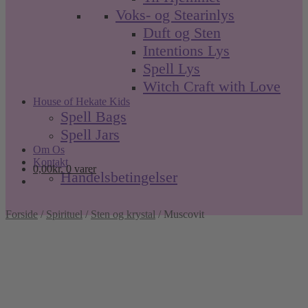
Voks- og Stearinlys
Duft og Sten
Intentions Lys
Spell Lys
Witch Craft with Love
House of Hekate Kids
Spell Bags
Spell Jars
Om Os
Kontakt
0,00
kr.
0 varer
Handelsbetingelser
Forside
/
Spirituel
/
Sten og krystal
/
Muscovit