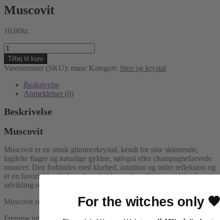
Muscovit
10,00
kr.
Muscovit
antal
Tilføj til kurv
Varenummer (SKU):
musc
Kategori:
Sten og krystal
Beskrivelse
Anmeldelser (0)
Beskrivelse
Muscovit
Muscovit er en smuk glimmerkrystal, kendt for sine skinnende,
lagdelte flager og naturlige gyldne, sølvgrå eller champagnefarvede
nuancer. Den forbindes med klarhed, intuition og indre refleksion og
er en favorit blandt dem, der arbejder med meditation, spirituel
udvikling og personlig vækst.
For the witches only 
Muscovit siges at:
Fremme intuition og selvindsigt.