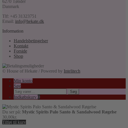
6270 Tønder
Danmark
Tlf: +45 31323751
Email:
info@hekate.dk
Information
Handelsbetingelser
Kontakt
Forside
Shop
© House of Hekate / Powered by
Intelitech
Min konto
Søg
Søg
Søg
efter:
Indkøbskurv
0
Du ser på:
Mystic Spirits Palo Santo & Sandalwood Røgelse
30,00
kr.
Tilføj til kurv