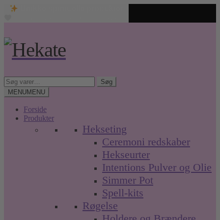
Unikke spirituelle produkter
Fri fragt over 499 kr. • Hurtig levering
Spring
Spring
til
til
navigation
indhold
Søg
Søg
efter:
MENU
MENU
Forside
Produkter
Hekseting
Ceremoni redskaber
Hekseurter
Intentions Pulver og Olie
Simmer Pot
Spell-kits
Røgelse
Holdere og Brændere