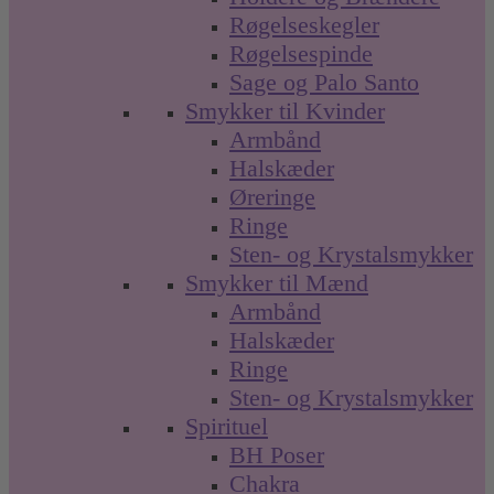
Røgelseskegler
Røgelsespinde
Sage og Palo Santo
Smykker til Kvinder
Armbånd
Halskæder
Øreringe
Ringe
Sten- og Krystalsmykker
Smykker til Mænd
Armbånd
Halskæder
Ringe
Sten- og Krystalsmykker
Spirituel
BH Poser
Chakra