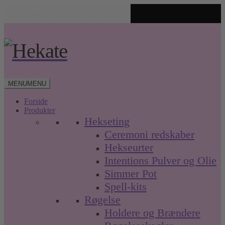
✨ Unikke spirituelle produkter
🤍 Fri fragt over 499 kr. • Hurtig levering
Spring
Spring
til
til
navigation
indhold
MENU
MENU
Forside
Produkter
Hekseting
Ceremoni redskaber
Hekseurter
Intentions Pulver og Olie
Simmer Pot
Spell-kits
Røgelse
Holdere og Brændere