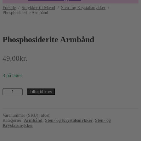
Forside
/
Smykker til Mænd
/
Sten- og Krystalsmykker
/
Phosphosiderite Armbånd
Phosphosiderite Armbånd
49,00
kr.
3 på lager
Phosphosiderite
Tilføj til kurv
Armbånd
antal
Varenummer (SKU):
afosf
Kategorier:
Armbånd
,
Sten- og Krystalsmykker
,
Sten- og
Krystalsmykker