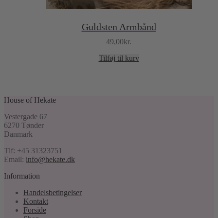
Guldsten Armbånd
49,00
kr.
Tilføj til kurv
House of Hekate
Vestergade 67
6270 Tønder
Danmark
Tlf: +45 31323751
Email:
info@hekate.dk
Information
Handelsbetingelser
Kontakt
Forside