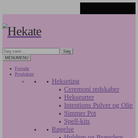
✨ Unikke spirituelle produkter
🤍 Fri fragt over 499 kr. • Hurtig levering
Spring
Spring
til
til
navigation
indhold
Søg
Søg
efter:
MENU
MENU
Forside
Produkter
Hekseting
Ceremoni redskaber
Hekseurter
Intentions Pulver og Olie
Simmer Pot
Spell-kits
Røgelse
Holdere og Brændere