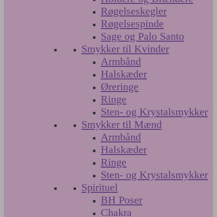
Røgelseskegler
Røgelsespinde
Sage og Palo Santo
Smykker til Kvinder
Armbånd
Halskæder
Øreringe
Ringe
Sten- og Krystalsmykker
Smykker til Mænd
Armbånd
Halskæder
Ringe
Sten- og Krystalsmykker
Spirituel
BH Poser
Chakra