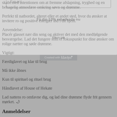
skabt med intentionen om at fremme afslapning, tryghed og en
behagelig atmosfære omkring søvn og drømme.
Få din 10% rabatkode nu
Perfekt til natbordet, alteret eller et andet sted, hvor du ønsker at
invitere ro og positive energier ind i dit hjem.
Anvendelse:
Ellers tak
Placér glasset nær din seng og aktiver det med den medfølgende
besværgelse. Lad det fungere som et fokuspunkt for dine ønsker om
rolige nætter og søde drømme.
Vigtigt:
Færdiglavet og klar til brug
Må ikke åbnes
Kun til spirituel og rituel brug
Håndlavet af House of Hekate
Lad nattens ro omfavne dig, og lad dine drømme flyde frit gennem
mørket. 🌙
Anmeldelser