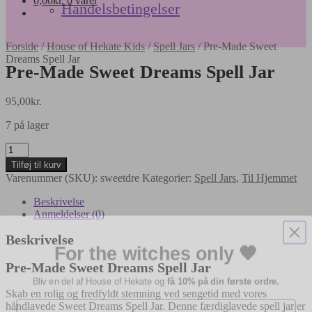
0,00
kr.
0 varer
Handelsbetingelser
Forside
/
House of Hekate Kids
/
Spell Jars
/
Pre-Made Sweet
Dreams Spell Jar
Pre-Made Sweet Dreams Spell Jar
95,00
kr.
7 på lager
Pre-
Made
Tilføj til kurv
Sweet
Varenummer (SKU):
sweetdre
Kategorier:
Spell Jars
,
Til Hjemmet
Dreams
Spell
Beskrivelse
Jar
Anmeldelser (0)
antal
For the witches only 🖤
Beskrivelse
Pre-Made Sweet Dreams Spell Jar
Bliv en del af House of Hekate og
få 10% på din første ordre.
Email
Skab en rolig og fredfyldt stemning ved sengetid med vores
håndlavede Sweet Dreams Spell Jar. Denne færdiglavede spell jar er