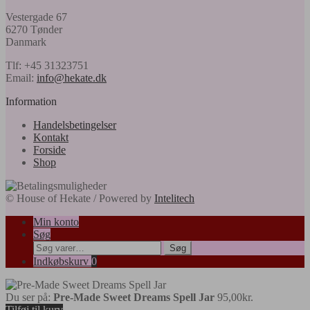
Vestergade 67
6270 Tønder
Danmark
Tlf: +45 31323751
Email:
info@hekate.dk
Information
Handelsbetingelser
Kontakt
Forside
Shop
© House of Hekate / Powered by
Intelitech
Min konto
Søg
Søg
Søg
efter:
Indkøbskurv
0
Du ser på:
Pre-Made Sweet Dreams Spell Jar
95,00
kr.
Tilføj til kurv