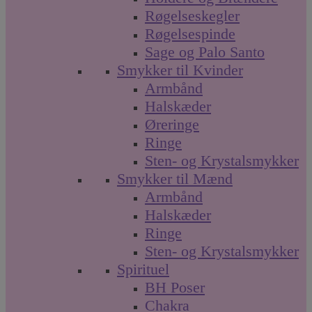
Røgelseskegler
Røgelsespinde
Sage og Palo Santo
Smykker til Kvinder
Armbånd
Halskæder
Øreringe
Ringe
Sten- og Krystalsmykker
Smykker til Mænd
Armbånd
Halskæder
Ringe
Sten- og Krystalsmykker
Spirituel
BH Poser
Chakra