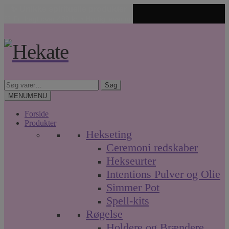
✨ Unikke spirituelle produkter
🤍 Fri fragt over 499 kr. • Hurtig levering
Spring
Spring
til
til
navigation
indhold
Søg
Søg
efter:
MENU
MENU
Forside
Produkter
Hekseting
Ceremoni redskaber
Hekseurter
Intentions Pulver og Olie
Simmer Pot
Spell-kits
Røgelse
Holdere og Brændere