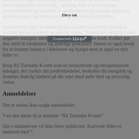
elektromagnetisk forurening, samtidig med at den fremmer
jordforbindelse og stabilitet. Kombinationen af turmalin og kvarts
Ellers tak
skaber en sten, der både rensker og styrker energifelterne.
Spirituelt set siges Turmalin Kvarts at være en effektiv sten til at
fremme mental klarhed og åndelig vækst. Turmalinen beskytter mod
negative energier, mens kvartset forstærker dens kraft, hvilket gør
den ideel til meditation og åndelige praksisser. Stenen er også kendt
for at fremme balance i følelserne og hjælpe med at opnå en dyb
indre ro.
Brug Rå Turmalin Kvarts som en beskyttende og energirensende
ledsager, der styrker din jordforbindelse, beskytter dit energifelt og
fremmer åndelig klarhed på din rejse mod indre fred og personlig
vækst.
Anmeldelser
Der er endnu ikke nogle anmeldelser.
Vær den første til at anmelde “Rå Turmalin Kvarts”
Din e-mailadresse vil ikke blive publiceret.
Krævede felter er
markeret med
*