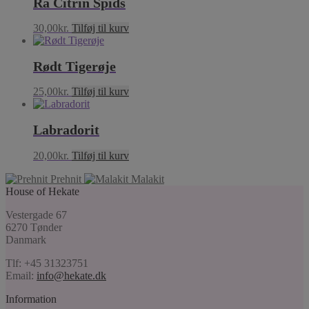
Rå Citrin Spids
30,00
kr.
Tilføj til kurv
Rødt Tigerøje
25,00
kr.
Tilføj til kurv
Labradorit
20,00
kr.
Tilføj til kurv
Prehnit
Malakit
House of Hekate
Vestergade 67
6270 Tønder
Danmark
Tlf: +45 31323751
Email:
info@hekate.dk
Information