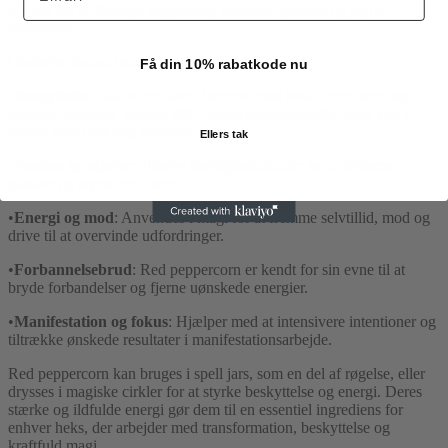
ritualer for at afværge negativitet, tiltrække passion og styrke
intentioner.
I hekseverdenen bruges red peppercorn til:
Få din 10% rabatkode nu
•
Beskyttelse
: Skaber en stærk barriere mod onde intentioner og
negative energier. Bruges ofte i beskyttelsesamuletter eller ved at
drysse dem omkring hjemmet.
Ellers tak
•
Passion og styrke
: Tilføjes kærlighedsritualer for at fremme
passion og styrke relationer.
•
Energi og mod
: Anvendes i magi for at fremme selvtillid, mod og
drive til at overvinde udfordringer.
•
Forbannelsebrud
: Red peppercorn er kendt for sin evne til at
bryde forbandelser og fjerne uønskede energier.
•
Manifestation og fokus
: Hjælper med at intensivere intentioner og
tiltrække ønskede resultater i manifestationsarbejde.
Red peppercorn kan bruges i spell jars, som en del af røgelse, eller
drysses i magiske cirkler for at styrke beskyttelse og energi. Deres
stærke og ildfulde energi gør dem til en essentiel ingrediens for
enhver heks, der arbejder med transformation, beskyttelse og
kraftfuld magi.