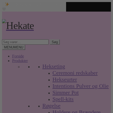
Unikke spirituelle produkter
Fri fragt over 499 kr. • Hurtig levering
Spring
Spring
til
til
navigation
indhold
Søg
Søg
efter:
MENU
MENU
Forside
Produkter
Hekseting
Ceremoni redskaber
Hekseurter
Intentions Pulver og Olie
Simmer Pot
Spell-kits
Røgelse
Holdere og Brændere