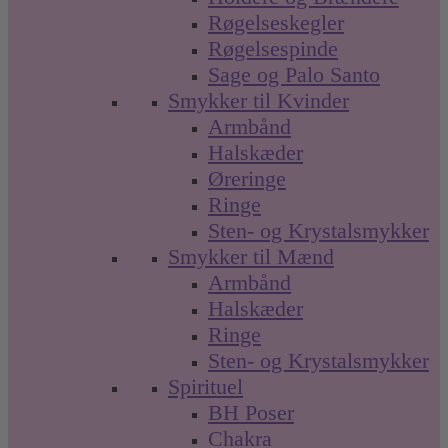
Røgelseskegler
Røgelsespinde
Sage og Palo Santo
Smykker til Kvinder
Armbånd
Halskæder
Øreringe
Ringe
Sten- og Krystalsmykker
Smykker til Mænd
Armbånd
Halskæder
Ringe
Sten- og Krystalsmykker
Spirituel
BH Poser
Chakra