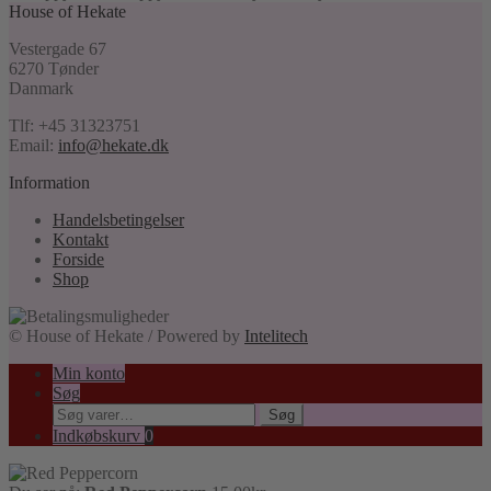
House of Hekate
Vestergade 67
6270 Tønder
Danmark
Tlf: +45 31323751
Email:
info@hekate.dk
Information
Handelsbetingelser
Kontakt
Forside
Shop
© House of Hekate / Powered by
Intelitech
Min konto
Søg
Søg
Søg
efter:
Indkøbskurv
0