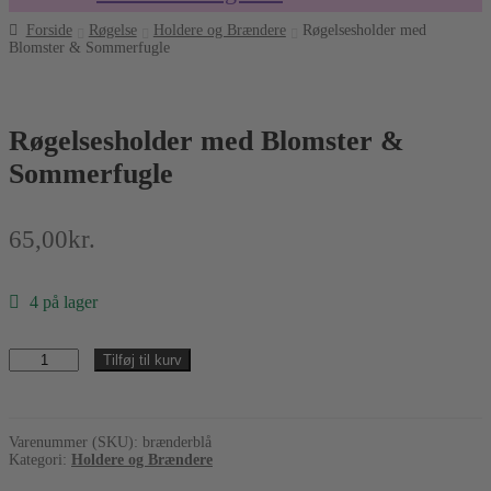
Forside
Røgelse
Holdere og Brændere
Røgelsesholder med
Blomster & Sommerfugle
Røgelsesholder med Blomster &
Sommerfugle
65,00
kr.
4 på lager
Røgelsesholder
Tilføj til kurv
med
Blomster
&
Sommerfugle
Varenummer (SKU):
brænderblå
antal
Kategori:
Holdere og Brændere