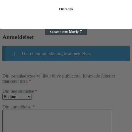
Farve: Blå med antik-finish låg
Ellers tak
Passer til almindelige røgelsespinde
Varmebestandig – anvendes på stabil overflade
Anmeldelser
Der er endnu ikke nogle anmeldelser.
Din e-mailadresse vil ikke blive publiceret.
Krævede felter er
markeret med
*
Din bedømmelse
*
Din anmeldelse
*