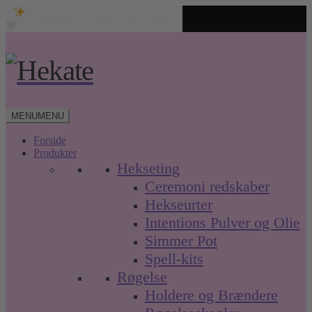
Unikke spirituelle produkter
Fri fragt over 499 kr. • Hurtig levering
Spring
Spring
til
til
navigation
indhold
MENU
MENU
Forside
Produkter
Hekseting
Ceremoni redskaber
Hekseurter
Intentions Pulver og Olie
Simmer Pot
Spell-kits
Røgelse
Holdere og Brændere