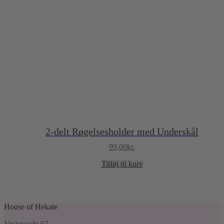
2-delt Røgelsesholder med Underskål
99,00
kr.
Tilføj til kurv
House of Hekate
Vestergade 67