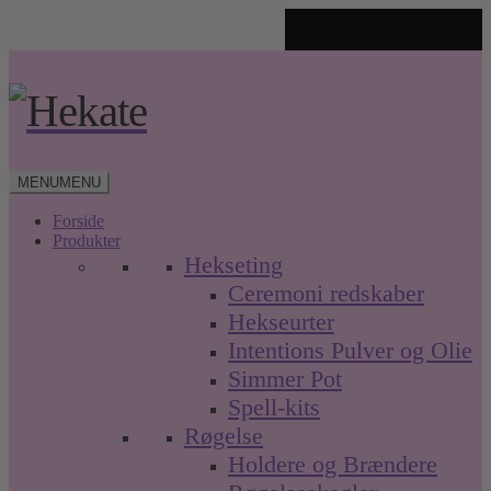
✨ Unikke spirituelle produkter
🤍 Fri fragt over 499 kr. • Hurtig levering
Spring
Spring
til
til
navigation
indhold
MENU
MENU
Forside
Produkter
Hekseting
Ceremoni redskaber
Hekseurter
Intentions Pulver og Olie
Simmer Pot
Spell-kits
Røgelse
Holdere og Brændere