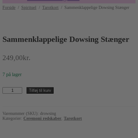
Forside
/
Spirituel
/
Tarotkort
/
Sammenklappelige Dowsing Stænger
Sammenklappelige Dowsing Stænger
249,00
kr.
7 på lager
Sammenklappelige
Tilføj til kurv
Dowsing
Stænger
antal
Varenummer (SKU):
drowsing
Kategorier:
Ceremoni redskaber
,
Tarotkort