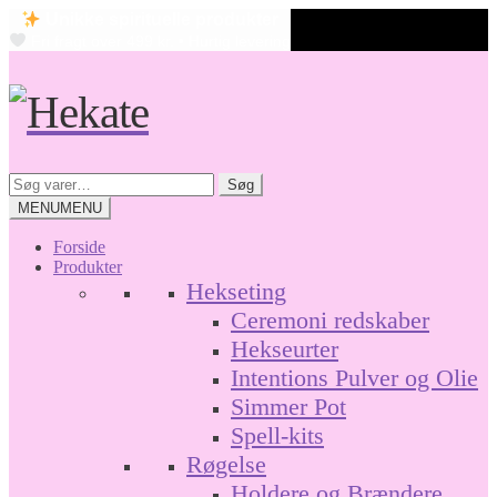
Unikke spirituelle produkter
Fri fragt over 499 kr. • Hurtig levering
Spring
Spring
til
til
navigation
indhold
Søg
Søg
efter:
MENU
MENU
Forside
Produkter
Hekseting
Ceremoni redskaber
Hekseurter
Intentions Pulver og Olie
Simmer Pot
Spell-kits
Røgelse
Holdere og Brændere