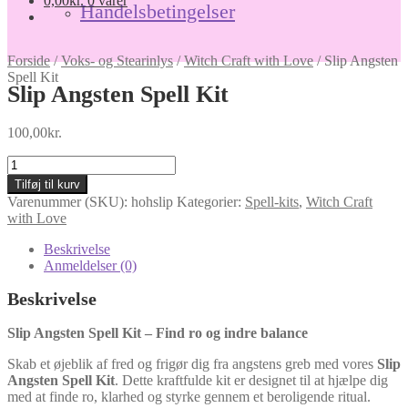
0,00
kr.
0 varer
Handelsbetingelser
Forside
/
Voks- og Stearinlys
/
Witch Craft with Love
/
Slip Angsten
Spell Kit
Slip Angsten Spell Kit
100,00
kr.
Slip
Angsten
Tilføj til kurv
Spell
Varenummer (SKU):
hohslip
Kategorier:
Spell-kits
,
Witch Craft
Kit
with Love
antal
Beskrivelse
Anmeldelser (0)
Beskrivelse
Slip Angsten Spell Kit – Find ro og indre balance
Skab et øjeblik af fred og frigør dig fra angstens greb med vores
Slip
Angsten Spell Kit
. Dette kraftfulde kit er designet til at hjælpe dig
med at finde ro, klarhed og styrke gennem et beroligende ritual.