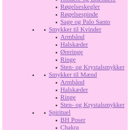
Røgelseskegler
Røgelsespinde
Sage og Palo Santo
Smykker til Kvinder
Armbånd
Halskæder
Øreringe
Ringe
Sten- og Krystalsmykker
Smykker til Mænd
Armbånd
Halskæder
Ringe
Sten- og Krystalsmykker
Spirituel
BH Poser
Chakra