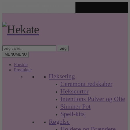
✨ Unikke spirituelle produkter
🤍 Fri fragt over 499 kr. • Hurtig levering
Spring
Spring
til
til
navigation
indhold
Søg
Søg
efter:
MENU
MENU
Forside
Produkter
Hekseting
Ceremoni redskaber
Hekseurter
Intentions Pulver og Olie
Simmer Pot
Spell-kits
Røgelse
Holdere og Brændere