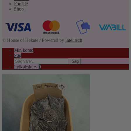
Forside
Shop
© House of Hekate / Powered by
Intelitech
Min konto
Søg
Søg
Søg
efter:
Indkøbskurv
0