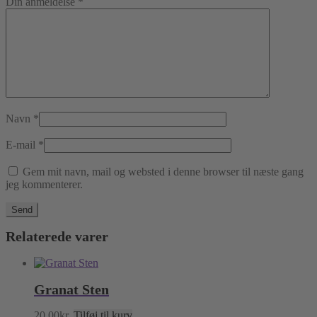
Din anmeldelse
*
Navn
*
E-mail
*
Gem mit navn, mail og websted i denne browser til næste gang
jeg kommenterer.
Relaterede varer
Granat Sten
20,00
kr.
Tilføj til kurv