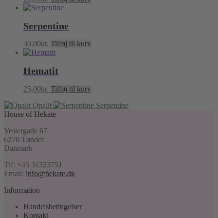
Serpentine
30,00
kr.
Tilføj til kurv
Hematit
25,00
kr.
Tilføj til kurv
Opalit
Serpentine
House of Hekate
Vestergade 67
6270 Tønder
Danmark
Tlf: +45 31323751
Email:
info@hekate.dk
Information
Handelsbetingelser
Kontakt