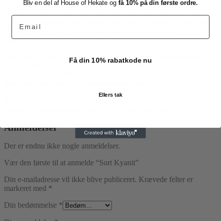
Bliv en del af House of Hekate og
få 10% på din første ordre.
Denne krystal er kendt for at balancere energier, skabe ro og fjerne
Email
negative vibrationer. Den kræver ingen energirenselse, da den ikke
absorberer negativitet, men i stedet skubber den væk. Perfekt til
meditation, healing eller som et energiredskab i hjemmet.
Sort kyanit er især værdsat for sin evne til at åbne og balancere
Få din 10% rabatkode nu
rodchakraet, hvilket skaber en dyb forbindelse til jorden og styrker
din indre stabilitet. Placér den i dit rum eller bær den tæt på dig for at
føle dens beskyttende og harmoniserende energi.
Ellers tak
Bemærk:
Da sort kyanit er et naturligt materiale, kan udseendet
variere en smule fra sten til sten, hvilket gør hver enkelt unik.
Anmeldelser
Der er endnu ikke nogle anmeldelser.
Vær den første til at anmelde “Sort Kyanit”
Din e-mailadresse vil ikke blive publiceret.
Krævede felter er
markeret med
*
Din bedømmelse
*