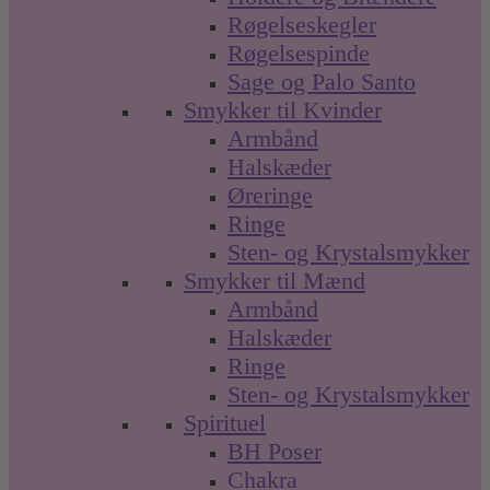
Røgelseskegler
Røgelsespinde
Sage og Palo Santo
Smykker til Kvinder
Armbånd
Halskæder
Øreringe
Ringe
Sten- og Krystalsmykker
Smykker til Mænd
Armbånd
Halskæder
Ringe
Sten- og Krystalsmykker
Spirituel
BH Poser
Chakra