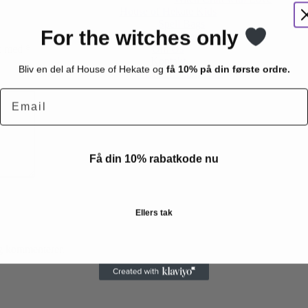
House of Hekate Kids
Spell Bags
For the witches only
Spell Jars
Om Os
et med
*
Kontakt
Bliv en del af House of Hekate og
få 10% på din første ordre.
Handelsbetingelser
Email
Få din 10% rabatkode nu
Ellers tak
eg kommenterer.