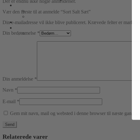
Der er endnu ikke nogle anmeldelser.
Vær den første til at anmelde “Sort Salt Sæt”
Din e-mailadresse vil ikke blive publiceret.
Krævede felter er marker
Din bedømmelse
*
Din anmeldelse
*
Navn
*
E-mail
*
Gem mit navn, mail og websted i denne browser til næste gang j
Relaterede varer