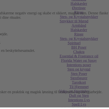
Halskæder
Øreringe
Ringe
il at afskærme negativ energi og skabe et sikkert, magisk rum. Denne flas
Sten- og Krystalsmykker
 dine ritualer.
Smykker til Mænd
Armbånd
Halskæder
bejde.
Ringe
Sten- og Krystalsmykker
.
Spirituel
BH Poser
 en beskyttelsesamulet.
Chakra
Essential & Fragrance oil
Florida Water og Spray
Intentions poser
Sten og krystal
Sten Poser
Stenfigurer
Tarotkort
Til Hjemmet
Voks- og Stearinlys
nsker en praktisk og magisk løsning til beskyttelse og energiarbejde.
Duft og Sten
Intentions Lys
Spell Lys
Witch Craft with Love