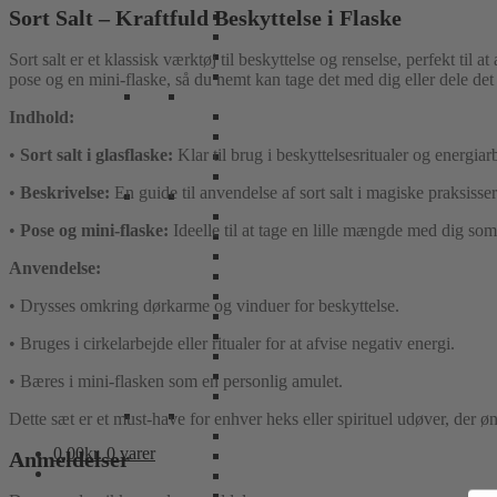
Sort Salt – Kraftfuld Beskyttelse i Flaske
Sort salt er et klassisk værktøj til beskyttelse og renselse, perfekt t
pose og en mini-flaske, så du nemt kan tage det med dig eller dele det i
Indhold:
•
Sort salt i glasflaske:
Klar til brug i beskyttelsesritualer og energiar
•
Beskrivelse:
En guide til anvendelse af sort salt i magiske praksisser
•
Pose og mini-flaske:
Ideelle til at tage en lille mængde med dig som
Anvendelse:
• Drysses omkring dørkarme og vinduer for beskyttelse.
• Bruges i cirkelarbejde eller ritualer for at afvise negativ energi.
• Bæres i mini-flasken som en personlig amulet.
Dette sæt er et must-have for enhver heks eller spirituel udøver, der ø
0,00
kr.
0 varer
Anmeldelser