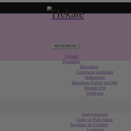
MENU
MENU
Forside
Produkter
Hekseting
Ceremoni redskaber
Hekseurter
Intentions Pulver og Olie
Simmer Pot
Spell-kits
Røgelse
Holdere og Brændere
Røgelseskegler
Røgelsespinde
Sage og Palo Santo
Smykker til Kvinder
Armbånd