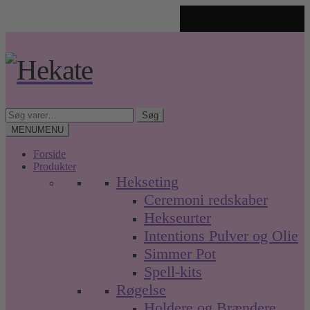
✨ Unikke spirituelle produkter
🤍 Fri fragt over 499 kr. • Hurtig levering
Spring
Spring
til
til
navigation
indhold
Søg
Søg
efter:
MENU
MENU
Forside
Produkter
Hekseting
Ceremoni redskaber
Hekseurter
Intentions Pulver og Olie
Simmer Pot
Spell-kits
Røgelse
Holdere og Brændere