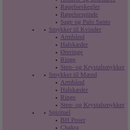
Røgelseskegler
Røgelsespinde
Sage og Palo Santo
Smykker til Kvinder
Armbånd
Halskæder
Øreringe
Ringe
Sten- og Krystalsmykker
Smykker til Mænd
Armbånd
Halskæder
Ringe
Sten- og Krystalsmykker
Spirituel
BH Poser
Chakra