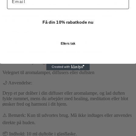
Skab ro, balance og indre heling med Spiritual Healing duftolien fra
Goloka. Denne spirituelle infusionsolie er skabt til at støtte din rejse
mod følelsesmæssig, mental og spirituel harmoni – perfekt til
meditation, afslapning og energiarbejde.
Få din 10% rabatkode nu
✨ Egenskaber:
Fremmer indre ro, balance og spirituel heling
Ellers tak
Understøtter meditation, energiarbejde og afslapning
Skaber en fredfyldt og helende atmosfære
Velegnet til aromalamper, diffusers eller duftsten
🌙 Anvendelse:
Dryp et par dråber i din diffuser eller aromalampe, og lad duften
fylde rummet, mens du arbejder med healing, meditation eller blot
ønsker fred og harmoni i dit hjem.
⚠️ Bemærk: Kun til udvortes brug. Må ikke indtages eller anvendes
direkte på huden.
📦 Indhold: 10 ml duftolie i glasflaske.