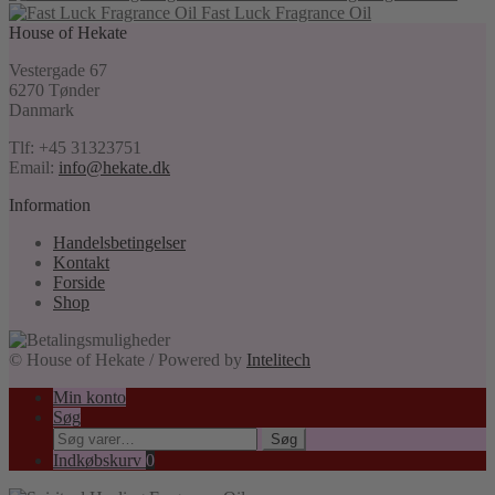
Fast Luck Fragrance Oil
House of Hekate
Vestergade 67
6270 Tønder
Danmark
Tlf: +45 31323751
Email:
info@hekate.dk
Information
Handelsbetingelser
Kontakt
Forside
Shop
© House of Hekate / Powered by
Intelitech
Min konto
Søg
Søg
Søg
efter:
Indkøbskurv
0