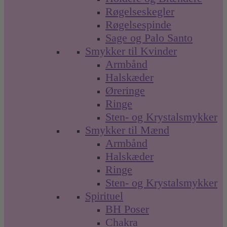
Røgelseskegler
Røgelsespinde
Sage og Palo Santo
Smykker til Kvinder
Armbånd
Halskæder
Øreringe
Ringe
Sten- og Krystalsmykker
Smykker til Mænd
Armbånd
Halskæder
Ringe
Sten- og Krystalsmykker
Spirituel
BH Poser
Chakra