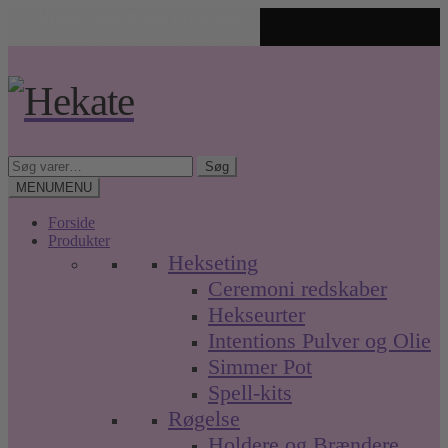
✨ Unikke spirituelle produkter
🤍 Fri fragt over 499 kr. • Hurtig levering
Spring
Spring
til
til
navigation
indhold
Søg
Søg
efter:
MENU
MENU
Forside
Produkter
Hekseting
Ceremoni redskaber
Hekseurter
Intentions Pulver og Olie
Simmer Pot
Spell-kits
Røgelse
Holdere og Brændere