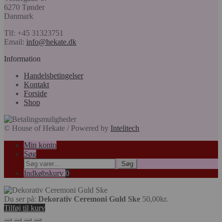
6270 Tønder
Danmark
Tlf: +45 31323751
Email:
info@hekate.dk
Information
Handelsbetingelser
Kontakt
Forside
Shop
© House of Hekate / Powered by
Intelitech
Min konto
Søg
Søg
Søg
efter:
Indkøbskurv
0
Du ser på:
Dekorativ Ceremoni Guld Ske
50,00
kr.
Tilføj til kurv