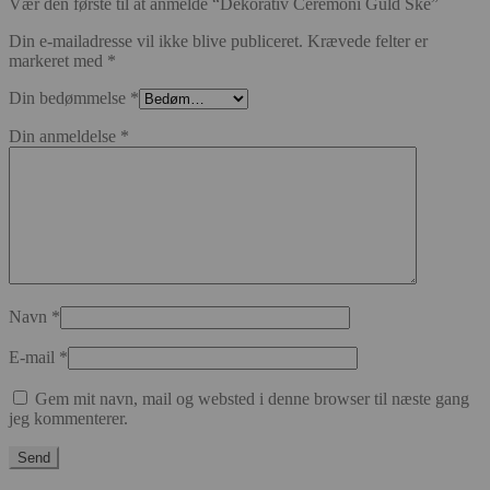
Vær den første til at anmelde “Dekorativ Ceremoni Guld Ske”
Din e-mailadresse vil ikke blive publiceret.
Krævede felter er
markeret med
*
Din bedømmelse
*
Din anmeldelse
*
Navn
*
E-mail
*
Gem mit navn, mail og websted i denne browser til næste gang
jeg kommenterer.