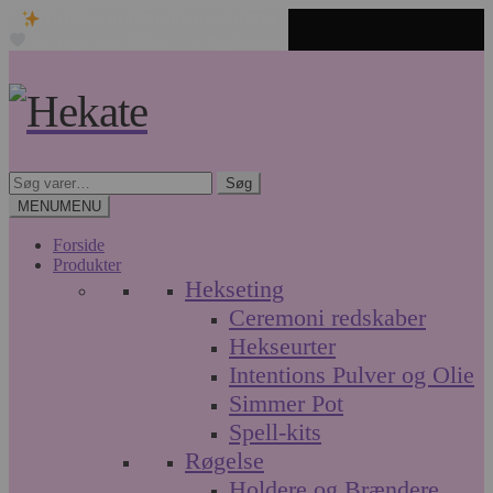
Unikke spirituelle produkter
Fri fragt over 499 kr. • Hurtig levering
Spring
Spring
til
til
navigation
indhold
Søg
Søg
efter:
MENU
MENU
Forside
Produkter
Hekseting
Ceremoni redskaber
Hekseurter
Intentions Pulver og Olie
Simmer Pot
Spell-kits
Røgelse
Holdere og Brændere