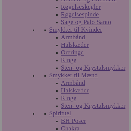
Røgelseskegler
Røgelsespinde
Sage og Palo Santo
Smykker til Kvinder
Armbånd
Halskæder
Øreringe
Ringe
Sten- og Krystalsmykker
Smykker til Mænd
Armbånd
Halskæder
Ringe
Sten- og Krystalsmykker
Spirituel
BH Poser
Chakra