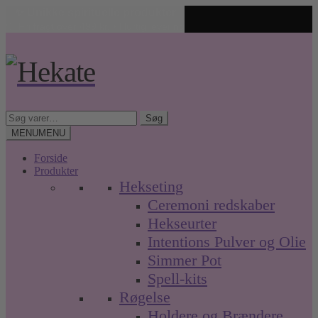
✨ Unikke spirituelle produkter
🤍 Fri fragt over 499 kr. • Hurtig levering
Spring
Spring
til
til
navigation
indhold
Søg
Søg
efter:
MENU
MENU
Forside
Produkter
Hekseting
Ceremoni redskaber
Hekseurter
Intentions Pulver og Olie
Simmer Pot
Spell-kits
Røgelse
Holdere og Brændere