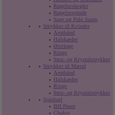
Røgelseskegler
Røgelsespinde
Sage og Palo Santo
Smykker til Kvinder
Armbånd
Halskæder
Øreringe
Ringe
Sten- og Krystalsmykker
Smykker til Mænd
Armbånd
Halskæder
Ringe
Sten- og Krystalsmykker
Spirituel
BH Poser
Chakra