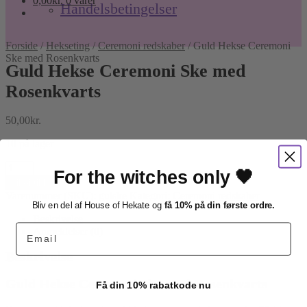
0,00
kr.
0 varer
Handelsbetingelser
Forside
/
Hekseting
/
Ceremoni redskaber
/
Guld Hekse Ceremoni
Ske med Rosenkvarts
Guld Hekse Ceremoni Ske med
Rosenkvarts
50,00
kr.
10 på lager
Guld
For the witches only 🖤
Hekse
Tilføj til kurv
Ceremoni
Varenummer (SKU):
gulske
Kategori:
Ceremoni redskaber
Ske
Bliv en del af House of Hekate og
få 10% på din første ordre.
med
Beskrivelse
Email
Rosenkvarts
Anmeldelser (0)
antal
Beskrivelse
Guld Hekse Ceremoni Ske med Rosenkvarts
Få din 10% rabatkode nu