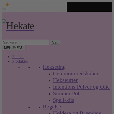
Unikke spirituelle produkter
Fri fragt over 499 kr. • Hurtig levering
Spring
Spring
til
til
navigation
indhold
Søg
Søg
efter:
MENU
MENU
Forside
Produkter
Hekseting
Ceremoni redskaber
Hekseurter
Intentions Pulver og Olie
Simmer Pot
Spell-kits
Røgelse
Holdere og Brændere