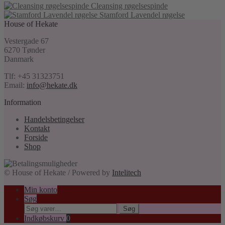
Cleansing røgelsespinde
Stamford Lavendel røgelse
House of Hekate
Vestergade 67
6270 Tønder
Danmark
Tlf: +45 31323751
Email:
info@hekate.dk
Information
Handelsbetingelser
Kontakt
Forside
Shop
© House of Hekate / Powered by
Intelitech
Min konto
Søg
Søg
Søg
efter:
Indkøbskurv
0