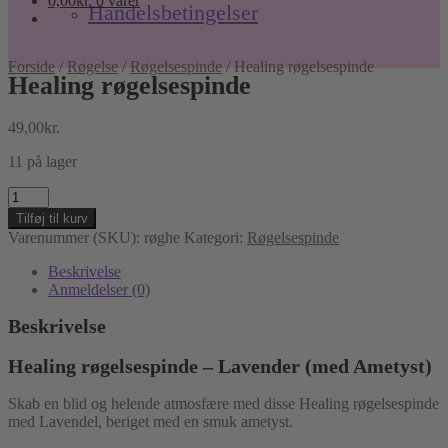
0,00
kr.
0 varer
Handelsbetingelser
Forside
/
Røgelse
/
Røgelsespinde
/
Healing røgelsespinde
Healing røgelsespinde
49,00
kr.
11 på lager
Healing
røgelsespinde
Tilføj til kurv
antal
Varenummer (SKU):
røghe
Kategori:
Røgelsespinde
Beskrivelse
Anmeldelser (0)
Beskrivelse
Healing røgelsespinde – Lavender (med Ametyst)
Skab en blid og helende atmosfære med disse Healing røgelsespinde
med Lavendel, beriget med en smuk ametyst.