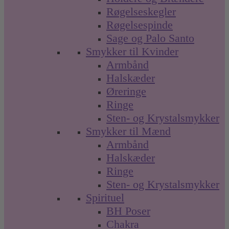
Røgelseskegler
Røgelsespinde
Sage og Palo Santo
Smykker til Kvinder
Armbånd
Halskæder
Øreringe
Ringe
Sten- og Krystalsmykker
Smykker til Mænd
Armbånd
Halskæder
Ringe
Sten- og Krystalsmykker
Spirituel
BH Poser
Chakra