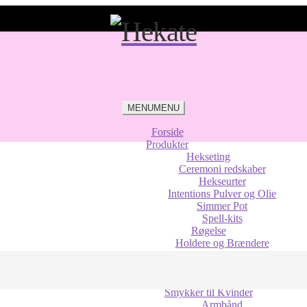
MENU
MENU
Forside
Produkter
Hekseting
Ceremoni redskaber
Hekseurter
Intentions Pulver og Olie
Simmer Pot
Spell-kits
Røgelse
Holdere og Brændere
Røgelseskegler
Røgelsespinde
Sage og Palo Santo
Smykker til Kvinder
Armbånd