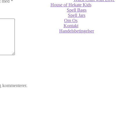
et med
*
House of Hekate Kids
Spell Bags
Spell Jars
Om Os
Kontakt
Handelsbetingelser
eg kommenterer.