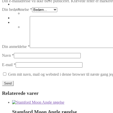
Din e-mailadresse vil ikke blive publiceret.
Krævede felter er marker
Din bedømmelse
*
Din anmeldelse
*
Navn
*
E-mail
*
Gem mit navn, mail og websted i denne browser til næste gang j
Relaterede varer
Stamford Moon Angle røgelse