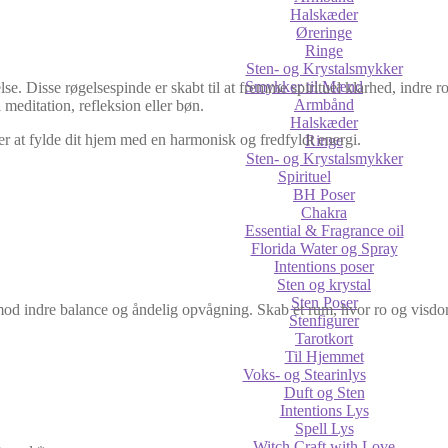
Halskæder
Øreringe
Ringe
Sten- og Krystalsmykker
Smykker til Mænd
e. Disse røgelsespinde er skabt til at fremme spirituel klarhed, indre ro
Armbånd
 meditation, refleksion eller bøn.
Halskæder
nsker at fylde dit hjem med en harmonisk og fredfyldt energi.
Ringe
Sten- og Krystalsmykker
Spirituel
BH Poser
Chakra
Essential & Fragrance oil
Florida Water og Spray
Intentions poser
Sten og krystal
Sten Poser
mod indre balance og åndelig opvågning. Skab et rum, hvor ro og visd
Stenfigurer
Tarotkort
Til Hjemmet
Voks- og Stearinlys
Duft og Sten
Intentions Lys
Spell Lys
Witch Craft with Love