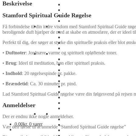
Beskrivelse
Stamford Spiritual Guide Røgelse
Få forbindelse til din indre visdom med Stamford Spiritual Guide røgels
beroligende duft hjælper de med at skabe en atmosfære, der er ideel til
Perfekt til dig, der søger at styrke din spirituelle praksis eller blot ø
•
Duftnoter
: Jordnære, varme og spirituelt opløftende toner.
•
Brug
: Ideel til meditation, bøn eller spirituel praksis.
•
Indhold
: 20 røgelsespinde pr. pakke.
•
Brændetid
: Ca. 30 minutter pr. pind.
Lad Stamford Spiritual Guide røgelse være din følgesvend på rejsen 
Anmeldelser
Der er endnu ikke nogle anmeldelser.
0,00
kr.
0 varer
Vær den første til at anmelde “Stamford Spiritual Guide røgelse”