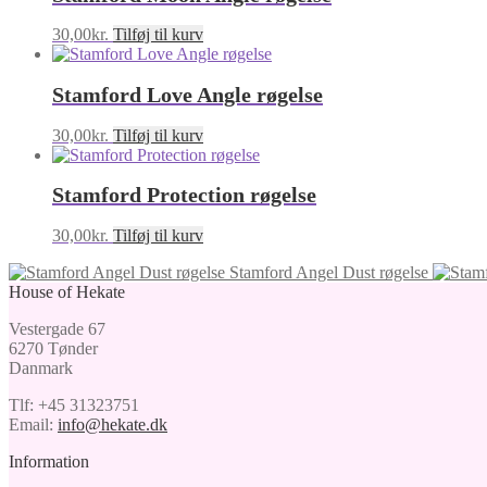
30,00
kr.
Tilføj til kurv
Stamford Love Angle røgelse
30,00
kr.
Tilføj til kurv
Stamford Protection røgelse
30,00
kr.
Tilføj til kurv
Stamford Angel Dust røgelse
House of Hekate
Vestergade 67
6270 Tønder
Danmark
Tlf: +45 31323751
Email:
info@hekate.dk
Information