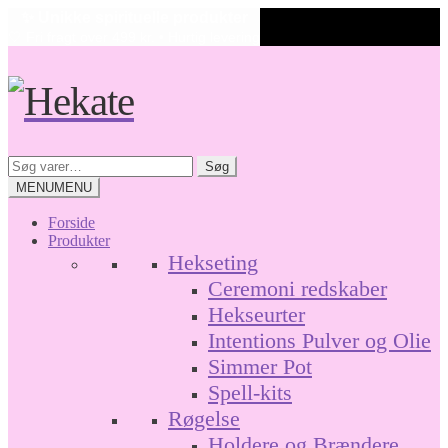
✨ Unikke spirituelle produkter
🤍 Fri fragt over 499 kr. • Hurtig levering
Spring
Spring
til
til
navigation
indhold
Søg
Søg
efter:
MENU
MENU
Forside
Produkter
Hekseting
Ceremoni redskaber
Hekseurter
Intentions Pulver og Olie
Simmer Pot
Spell-kits
Røgelse
Holdere og Brændere