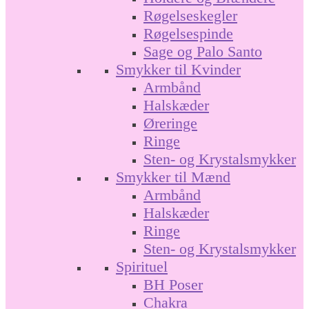
Røgelseskegler
Røgelsespinde
Sage og Palo Santo
Smykker til Kvinder
Armbånd
Halskæder
Øreringe
Ringe
Sten- og Krystalsmykker
Smykker til Mænd
Armbånd
Halskæder
Ringe
Sten- og Krystalsmykker
Spirituel
BH Poser
Chakra