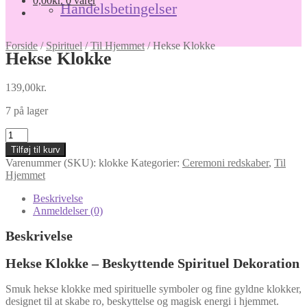
0,00
kr.
0 varer
Handelsbetingelser
Forside
/
Spirituel
/
Til Hjemmet
/
Hekse Klokke
Hekse Klokke
139,00
kr.
7 på lager
Hekse
Klokke
Tilføj til kurv
antal
Varenummer (SKU):
klokke
Kategorier:
Ceremoni redskaber
,
Til
Hjemmet
Beskrivelse
Anmeldelser (0)
Beskrivelse
Hekse Klokke – Beskyttende Spirituel Dekoration
Smuk hekse klokke med spirituelle symboler og fine gyldne klokker,
designet til at skabe ro, beskyttelse og magisk energi i hjemmet.