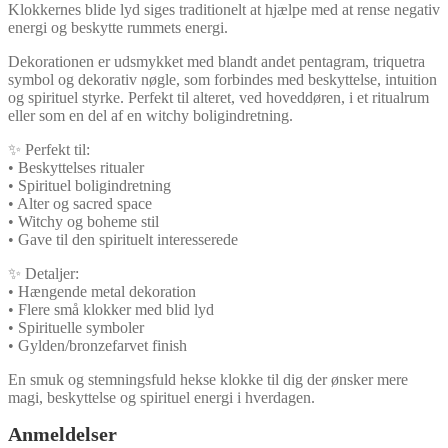
Klokkernes blide lyd siges traditionelt at hjælpe med at rense negativ
energi og beskytte rummets energi.
Dekorationen er udsmykket med blandt andet pentagram, triquetra
symbol og dekorativ nøgle, som forbindes med beskyttelse, intuition
og spirituel styrke. Perfekt til alteret, ved hoveddøren, i et ritualrum
eller som en del af en witchy boligindretning.
✨ Perfekt til:
• Beskyttelses ritualer
• Spirituel boligindretning
• Alter og sacred space
• Witchy og boheme stil
• Gave til den spirituelt interesserede
✨ Detaljer:
• Hængende metal dekoration
• Flere små klokker med blid lyd
• Spirituelle symboler
• Gylden/bronzefarvet finish
En smuk og stemningsfuld hekse klokke til dig der ønsker mere
magi, beskyttelse og spirituel energi i hverdagen.
Anmeldelser