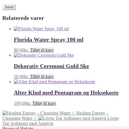
Relaterede varer
Florida Water Spray 100 ml
80,00
kr.
Tilføj til kurv
Dekorativ Ceremoni Guld Ske
50,00
kr.
Tilføj til kurv
Alter Klud med Pentagram og Heksekoste
109,00
kr.
Tilføj til kurv
Healing Energy –
Cleansing Water ✨
Livets
Træ Solfanger med Ametyst
House of Hekate