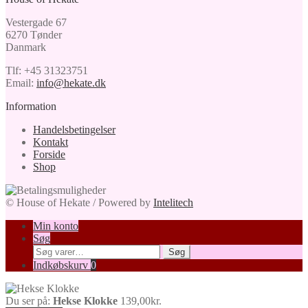
Vestergade 67
6270 Tønder
Danmark
Tlf: +45 31323751
Email:
info@hekate.dk
Information
Handelsbetingelser
Kontakt
Forside
Shop
© House of Hekate / Powered by
Intelitech
Min konto
Søg
Søg
Søg
efter:
Indkøbskurv
0
Du ser på:
Hekse Klokke
139,00
kr.