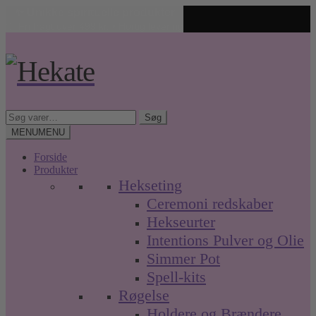
✨ Unikke spirituelle produkter
🤍 Fri fragt over 499 kr. • Hurtig levering
Spring
Spring
til
til
navigation
indhold
Søg
Søg
efter:
MENU
MENU
Forside
Produkter
Hekseting
Ceremoni redskaber
Hekseurter
Intentions Pulver og Olie
Simmer Pot
Spell-kits
Røgelse
Holdere og Brændere