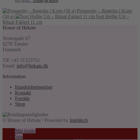
80,00
kr.
Tilføj til kurv
Prosperity – Røgelse i Korn
(50 g)
Sort Hellig Urt –
Ritual Fakkel 11 cm
House of Hekate
Vestergade 67
6270 Tønder
Danmark
Tlf: +45 31323751
Email:
info@hekate.dk
Information
Handelsbetingelser
Kontakt
Forside
Shop
© House of Hekate / Powered by
Intelitech
Min konto
Søg