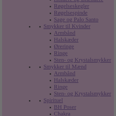
Røgelseskegler
Røgelsespinde
Sage og Palo Santo
Smykker til Kvinder
Armbånd
Halskæder
Øreringe
Ringe
Sten- og Krystalsmykker
Smykker til Mænd
Armbånd
Halskæder
Ringe
Sten- og Krystalsmykker
Spirituel
BH Poser
Chakra