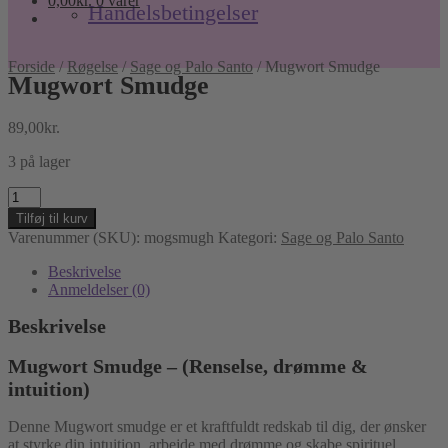
0,00
kr.
0 varer
Handelsbetingelser
Forside
/
Røgelse
/
Sage og Palo Santo
/
Mugwort Smudge
Mugwort Smudge
89,00
kr.
3 på lager
Mugwort
Smudge
Tilføj til kurv
antal
Varenummer (SKU):
mogsmugh
Kategori:
Sage og Palo Santo
Beskrivelse
Anmeldelser (0)
Beskrivelse
Mugwort Smudge – (Renselse, drømme &
intuition)
Denne Mugwort smudge er et kraftfuldt redskab til dig, der ønsker
at styrke din intuition, arbejde med drømme og skabe spirituel