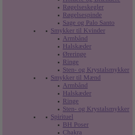
Røgelseskegler
Røgelsespinde
Sage og Palo Santo
Smykker til Kvinder
Armbånd
Halskæder
Øreringe
Ringe
Sten- og Krystalsmykker
Smykker til Mænd
Armbånd
Halskæder
Ringe
Sten- og Krystalsmykker
Spirituel
BH Poser
Chakra