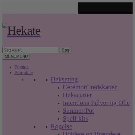
✨ Unikke spirituelle produkter
🤍 Fri fragt over 499 kr. • Hurtig levering
Spring
Spring
til
til
navigation
indhold
Søg
Søg
efter:
MENU
MENU
Forside
Produkter
Hekseting
Ceremoni redskaber
Hekseurter
Intentions Pulver og Olie
Simmer Pot
Spell-kits
Røgelse
Holdere og Brændere