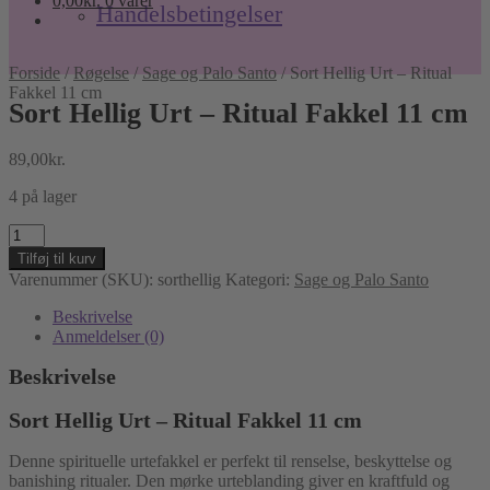
0,00
kr.
0 varer
Handelsbetingelser
Forside
/
Røgelse
/
Sage og Palo Santo
/
Sort Hellig Urt – Ritual
Fakkel 11 cm
Sort Hellig Urt – Ritual Fakkel 11 cm
89,00
kr.
4 på lager
Sort
Hellig
Tilføj til kurv
Urt
Varenummer (SKU):
sorthellig
Kategori:
Sage og Palo Santo
–
Ritual
Beskrivelse
Fakkel
Anmeldelser (0)
11
cm
Beskrivelse
antal
Sort Hellig Urt – Ritual Fakkel 11 cm
Denne spirituelle urtefakkel er perfekt til renselse, beskyttelse og
banishing ritualer. Den mørke urteblanding giver en kraftfuld og