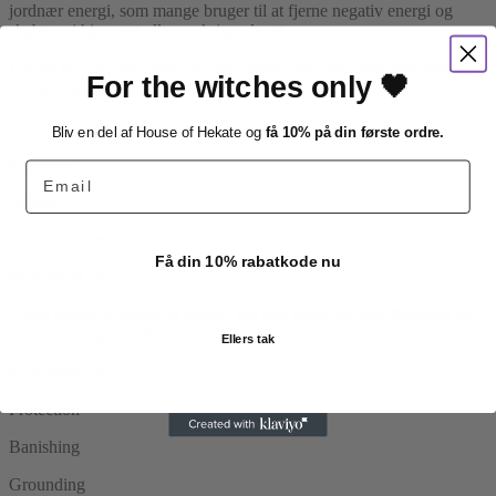
jordnær energi, som mange bruger til at fjerne negativ energi og
skabe ro i hjemmet eller omkring alteret.
Faklen kan bruges under ritualer, meditation, manifestation eller til
For the witches only 🖤
energetisk cleansing af:
hjemmet
Bliv en del af House of Hekate og
få 10% på din første ordre.
krystaller
Email
tarotkort
ritualredskaber
Få din 10% rabatkode nu
personer & rum
Tænd forsigtigt enden af faklen, lad den gløde og pust flammen ud,
så urterne ryger blidt.
Ellers tak
✨ Spirituel brug:
Protection
Banishing
Grounding