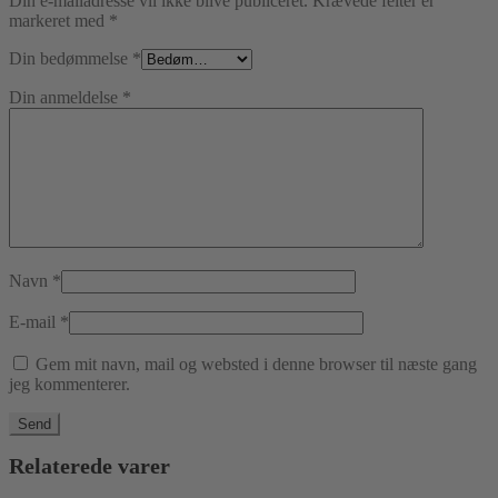
Din e-mailadresse vil ikke blive publiceret.
Krævede felter er
markeret med
*
Din bedømmelse
*
Din anmeldelse
*
Navn
*
E-mail
*
Gem mit navn, mail og websted i denne browser til næste gang
jeg kommenterer.
Relaterede varer