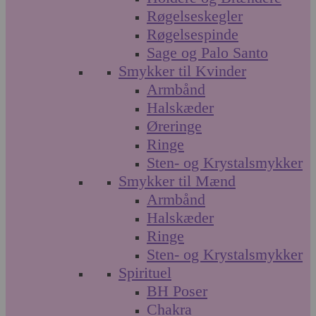
Røgelseskegler
Røgelsespinde
Sage og Palo Santo
Smykker til Kvinder
Armbånd
Halskæder
Øreringe
Ringe
Sten- og Krystalsmykker
Smykker til Mænd
Armbånd
Halskæder
Ringe
Sten- og Krystalsmykker
Spirituel
BH Poser
Chakra