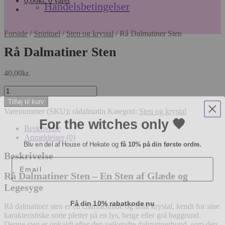
0,00
kr.
0 varer
Handelsbetingelser
Forside
/
Spirituel
/
Sten og krystal
/
Rå Dalmatiner Sten
Rå Dalmatiner Sten
40,00
kr.
Rå
Dalmatiner
Tilføj til kurv
Sten
Varenummer (SKU):
rådalmatin
Kategori:
Sten og krystal
For the witches only 🖤
antal
Beskrivelse
Anmeldelser (0)
Bliv en del af House of Hekate og
få 10% på din første ordre.
Beskrivelse
Email
Rå Dalmatiner Sten – En Sten af Glæde og
Legesyge
Få din 10% rabatkode nu
Rå dalmatiner sten er en charmerende og unik krystal, kendt for sine
karakteristiske sorte pletter på en lys, beige eller grå baggrund.
Denne sten er opkaldt efter den velkendte dalmatinerhund, som den