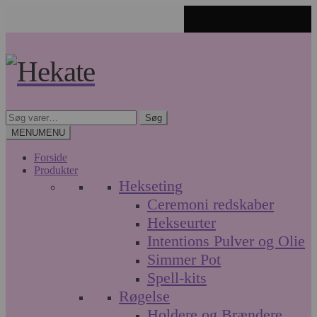
✨ Unikke spirituelle produkter
🤍 Fri fragt over 499 kr. • Hurtig levering
Spring
Spring
til
til
navigation
indhold
Søg
Søg
efter:
MENU
MENU
Forside
Produkter
Hekseting
Ceremoni redskaber
Hekseurter
Intentions Pulver og Olie
Simmer Pot
Spell-kits
Røgelse
Holdere og Brændere